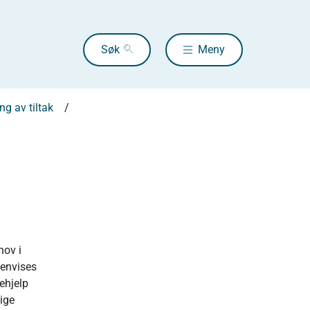
Søk
Meny
ing av tiltak
hov i
henvises
ehjelp
ige