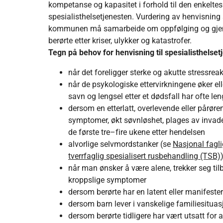
kompetanse og kapasitet i forhold til den enkeltes 
spesialisthelsetjenesten. Vurdering av henvisning
kommunen må samarbeide om oppfølging og gjensi
berørte etter kriser, ulykker og katastrofer.
Tegn på behov for henvisning til spesialisthelse
når det foreligger sterke og akutte stressre
når de psykologiske ettervirkningene øker ell
savn og lengsel etter et dødsfall har ofte le
dersom en etterlatt, overlevende eller pårøre
symptomer, økt søvnløshet, plages av invade
de første tre–fire ukene etter hendelsen
alvorlige selvmordstanker (se
Nasjonal fagli
tverrfaglig spesialisert rusbehandling (TSB)
når man ønsker å være alene, trekker seg tilb
kroppslige symptomer
dersom berørte har en latent eller manifester
dersom barn lever i vanskelige familiesituas
dersom berørte tidligere har vært utsatt for 