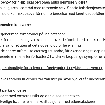
behov for hjelp, skal personen alltid henvises videre til
 skal gjøres i samråd med rammede selv. Spesialisthelsetjenest
dig kunnskapsoverføring i forbindelse med langtidsoppfølgi
tjenesten kan være:
aksjoner med symptomer på realitetsbrist
er forblir sterke og vedvarende utover de første tre–fem ukene. N
ngre varighet uten at det nødvendiggjør henvisning
nde endrer atferd, isolerer seg fra andre, får økende angst, depre
rende minner eller fortsetter å ha sterke kroppslige symptomer 
g retningslinje for selvmordsforebygging i psykisk helsevern og
)
ake i forhold til venner, får vansker på skolen, eller får ubestem
t psykisk lidelse
joner med omsorgssvikt og dårlig sosialt nettverk
alvorlige traumer eller risikosituasjoner med etterreaksjoner