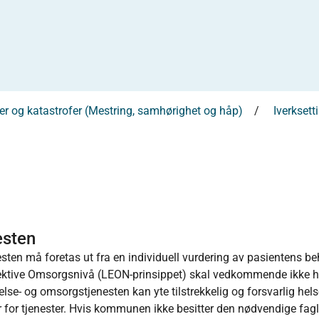
kker og katastrofer (Mestring, samhørighet og håp)
Iverksett
esten
esten må foretas ut fra en individuell vurdering av pasientens be
 Effektive Omsorgsnivå (LEON-prinsippet) skal vedkommende ikke 
lse- og omsorgstjenesten kan yte tilstrekkelig og forsvarlig hels
 for tjenester. Hvis kommunen ikke besitter den nødvendige fagl