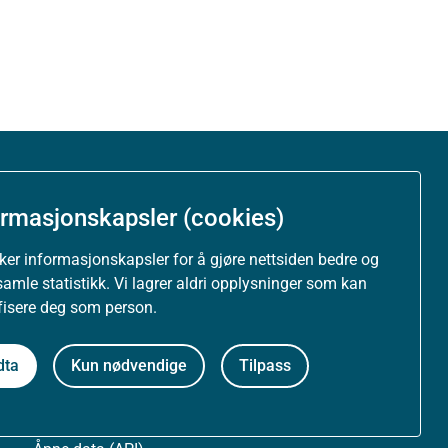
Om nettstedet
ormasjonskapsler (cookies)
Personvernerklæring
uker informasjonskapsler for å gjøre nettsiden bedre og
samle statistikk. Vi lagrer aldri opplysninger som kan
Tilgjengelighetserklæring (uustatus.no)
ifisere deg som person.
Besøksstatistikk og informasjonskapsler
dta
Kun nødvendige
Tilpass
Nyhetsvarsel og abonnement