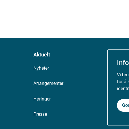
Aktuelt
Inf
Nyheter
Vi br
for å 
Arrangementer
ident
Høringer
Go
Presse