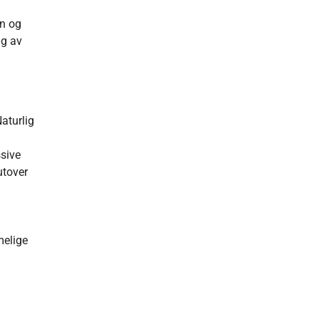
en og
ng av
aturlig
ssive
utover
melige