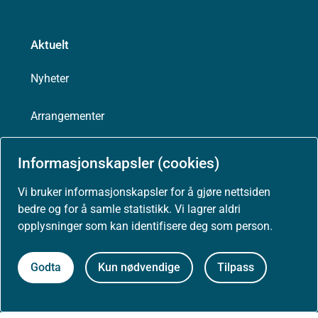
Aktuelt
Nyheter
Arrangementer
Høringer
Informasjonskapsler (cookies)
Presse
Vi bruker informasjonskapsler for å gjøre nettsiden
bedre og for å samle statistikk. Vi lagrer aldri
opplysninger som kan identifisere deg som person.
Godta
Kun nødvendige
Tilpass
Om nettstedet
Personvernerklæring