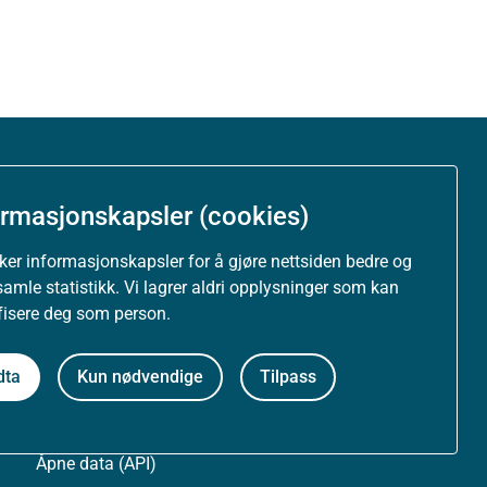
Om nettstedet
ormasjonskapsler (cookies)
Personvernerklæring
uker informasjonskapsler for å gjøre nettsiden bedre og
samle statistikk. Vi lagrer aldri opplysninger som kan
Tilgjengelighetserklæring (uustatus.no)
ifisere deg som person.
Besøksstatistikk og informasjonskapsler
dta
Kun nødvendige
Tilpass
Nyhetsvarsel og abonnement
Åpne data (API)