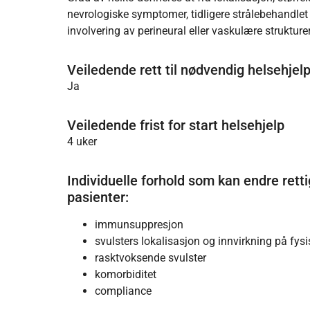
nevrologiske symptomer, tidligere strålebehandlet
involvering av perineural eller vaskulære strukturer
Veiledende rett til nødvendig helsehjelp
Ja
Veiledende frist for start helsehjelp
4 uker
Individuelle forhold som kan endre rettig
pasienter:
immunsuppresjon
svulsters lokalisasjon og innvirkning på fys
rasktvoksende svulster
komorbiditet
compliance