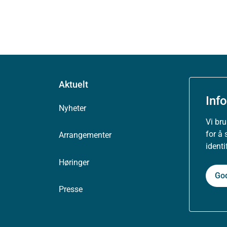
Aktuelt
Inf
Nyheter
Vi br
for å 
Arrangementer
ident
Høringer
Go
Presse