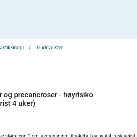
astikkirurgi
Hudsvulster
r og precancroser - høyrisiko
ist 4 uker)
lse større enn 2 cm, avgrensning, tilbakefall av svulst, rask vekst,