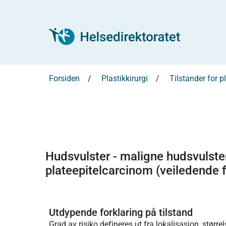
Forsiden
Plastikkirurgi
Tilstander for pl
Hudsvulster - maligne hudsvulste
plateepitelcarcinom (veiledende fr
Utdypende forklaring på tilstand
Grad av risiko defineres ut fra lokalisasjon, større