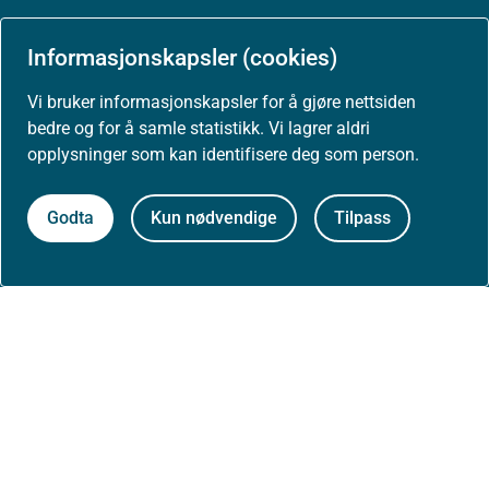
Arrangementer
Informasjonskapsler (cookies)
Vi bruker informasjonskapsler for å gjøre nettsiden
Høringer
bedre og for å samle statistikk. Vi lagrer aldri
opplysninger som kan identifisere deg som person.
Presse
Godta
Kun nødvendige
Tilpass
Om nettstedet
Personvernerklæring
Tilgjengelighetserklæring (uustatus.no)
Besøksstatistikk og informasjonskapsler