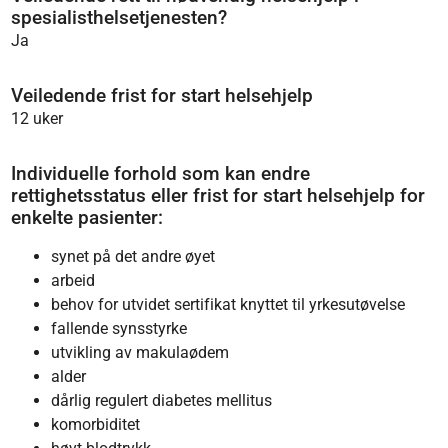
spesialisthelsetjenesten?
Ja
Veiledende frist for start helsehjelp
12 uker
Individuelle forhold som kan endre
rettighetsstatus eller frist for start helsehjelp for
enkelte pasienter:
synet på det andre øyet
arbeid
behov for utvidet sertifikat knyttet til yrkesutøvelse
fallende synsstyrke
utvikling av makulaødem
alder
dårlig regulert diabetes mellitus
komorbiditet