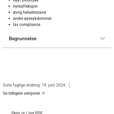
høyt blodtrykk
nyreaffeksjon
øvrig helsetilstand
andre øyesykdommer
lav compliance
Begrunnelse
Siste faglige endring: 19. juni 2024
Se tidligere versjoner
Skriv ut / lag PDF