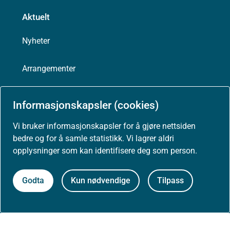
Aktuelt
Nyheter
Arrangementer
Høringer
Informasjonskapsler (cookies)
Presse
Vi bruker informasjonskapsler for å gjøre nettsiden
bedre og for å samle statistikk. Vi lagrer aldri
opplysninger som kan identifisere deg som person.
Om nettstedet
Godta
Kun nødvendige
Tilpass
Personvernerklæring