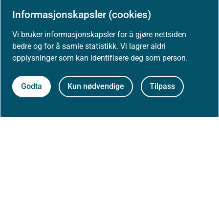
Informasjonskapsler (cookies)
Om nettstedet
Vi bruker informasjonskapsler for å gjøre nettsiden
Personvernerklæring
bedre og for å samle statistikk. Vi lagrer aldri
opplysninger som kan identifisere deg som person.
Tilgjengelighetserklæring (uustatus.no)
Godta
Kun nødvendige
Tilpass
Besøksstatistikk og informasjonskapsler
Nyhetsvarsel og abonnement
Åpne data (API)
Følg oss: