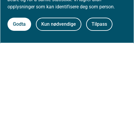
Presse
opplysninger som kan identifisere deg som person.
Godta
Kun nødvendige
Tilpass
Om nettstedet
Personvernerklæring
Tilgjengelighetserklæring (uustatus.no)
Besøksstatistikk og informasjonskapsler
Nyhetsvarsel og abonnement
Åpne data (API)