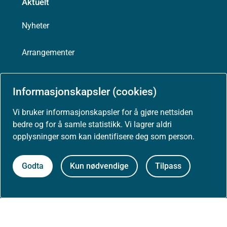
Aktuelt
Nyheter
Arrangementer
Høringer
Informasjonskapsler (cookies)
Presse
Vi bruker informasjonskapsler for å gjøre nettsiden
bedre og for å samle statistikk. Vi lagrer aldri
opplysninger som kan identifisere deg som person.
Om nettstedet
Godta
Kun nødvendige
Tilpass
Personvernerklæring
Tilgjengelighetserklæring (uustatus.no)