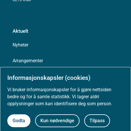
Aktuelt
Nyheter
Arrangementer
Høringer
Informasjonskapsler (cookies)
Vi bruker informasjonskapsler for å gjøre nettsiden
Presse
bedre og for å samle statistikk. Vi lagrer aldri
opplysninger som kan identifisere deg som person.
Godta
Kun nødvendige
Tilpass
Om nettstedet