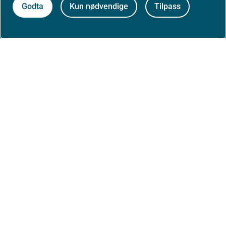
Godta
Kun nødvendige
Tilpass
Om nettstedet
Personvernerklæring
Tilgjengelighetserklæring (uustatus.no)
Besøksstatistikk og informasjonskapsler
Nyhetsvarsel og abonnement
Åpne data (API)
Følg oss: