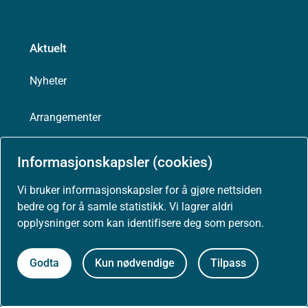
Aktuelt
Nyheter
Arrangementer
Høringer
Informasjonskapsler (cookies)
Vi bruker informasjonskapsler for å gjøre nettsiden
Presse
bedre og for å samle statistikk. Vi lagrer aldri
opplysninger som kan identifisere deg som person.
Godta
Kun nødvendige
Tilpass
Om nettstedet
Personvernerklæring