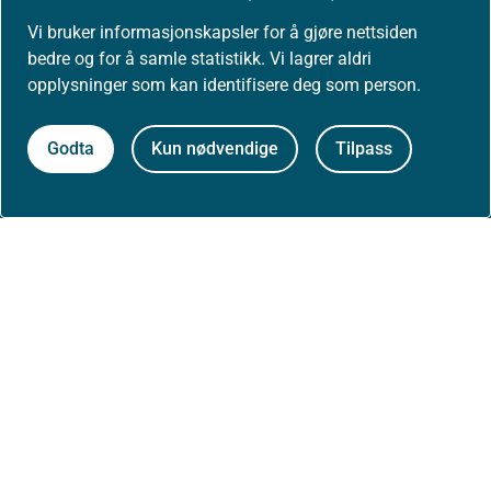
Vi bruker informasjonskapsler for å gjøre nettsiden
bedre og for å samle statistikk. Vi lagrer aldri
Om nettstedet
opplysninger som kan identifisere deg som person.
Personvernerklæring
Godta
Kun nødvendige
Tilpass
Tilgjengelighetserklæring (uustatus.no)
Besøksstatistikk og informasjonskapsler
Nyhetsvarsel og abonnement
Åpne data (API)
Følg oss: