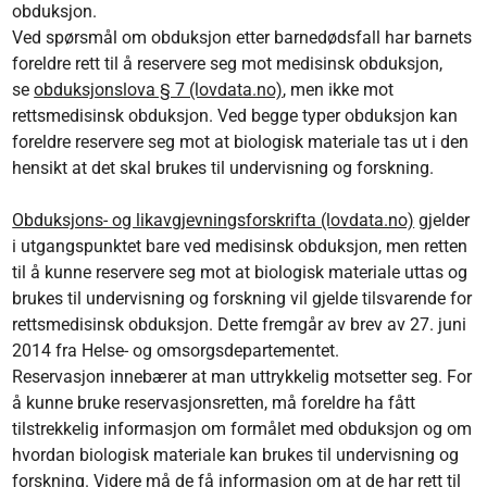
obduksjon.
Ved spørsmål om obduksjon etter barnedødsfall har barnets
foreldre rett til å reservere seg mot medisinsk obduksjon,
se
obduksjonslova § 7 (lovdata.no)
, men ikke mot
rettsmedisinsk obduksjon. Ved begge typer obduksjon kan
foreldre reservere seg mot at biologisk materiale tas ut i den
hensikt at det skal brukes til undervisning og forskning.
Obduksjons- og likavgjevningsforskrifta (lovdata.no)
gjelder
i utgangspunktet bare ved medisinsk obduksjon, men retten
til å kunne reservere seg mot at biologisk materiale uttas og
brukes til undervisning og forskning vil gjelde tilsvarende for
rettsmedisinsk obduksjon. Dette fremgår av brev av 27. juni
2014 fra Helse- og omsorgsdepartementet.
Reservasjon innebærer at man uttrykkelig motsetter seg. For
å kunne bruke reservasjonsretten, må foreldre ha fått
tilstrekkelig informasjon om formålet med obduksjon og om
hvordan biologisk materiale kan brukes til undervisning og
forskning. Videre må de få informasjon om at de har rett til