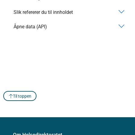
Slik refererer du til innholdet
Åpne data (API)
Til toppen
Om Helsedirektoratet