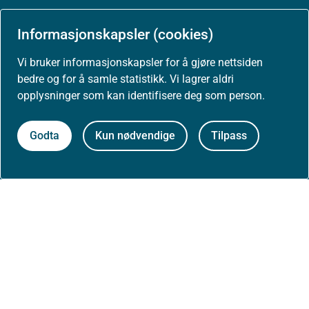
Arrangementer
Informasjonskapsler (cookies)
Vi bruker informasjonskapsler for å gjøre nettsiden
Høringer
bedre og for å samle statistikk. Vi lagrer aldri
opplysninger som kan identifisere deg som person.
Presse
Godta
Kun nødvendige
Tilpass
Om nettstedet
Personvernerklæring
Tilgjengelighetserklæring (uustatus.no)
Besøksstatistikk og informasjonskapsler