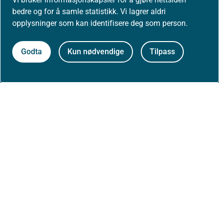
bedre og for å samle statistikk. Vi lagrer aldri
Om nettstedet
opplysninger som kan identifisere deg som person.
Personvernerklæring
Godta
Kun nødvendige
Tilpass
Tilgjengelighetserklæring (uustatus.no)
Besøksstatistikk og informasjonskapsler
Nyhetsvarsel og abonnement
Åpne data (API)
Følg oss: