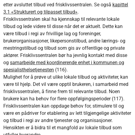
etter avsluttet tilbud ved frisklivs­sentralen. Se også
kapittel
3.1 «Strukturert og tilpasset tilbud»
.
Frisklivs­sentralen skal ha kjennskap til relevante lokale
tilbud og lede videre til disse når det er aktuelt. Dette kan
være tilbud i regi av frivillige lag og foreninger,
brukerorganisasjoner, like­personstilbud, andre lærings- og
mestringstilbud og tilbud som gis av offentlige og private
aktører. Frisklivs­sentralen bør ha jevnlig kontakt med disse
og
samarbeide med koordinerende enhet i kommunen og
spesialisthelsetjenesten
(116).
Mulighet for å prøve ut ulike lokale tilbud og aktiviteter, kan
være til hjelp. Det vil være opptil brukeren, i samarbeid med
frisklivs­sentralen, å finne frem til relevante tilbud. Noen
brukere kan ha behov for flere oppfølgingsperioder (117).
Frisklivs­sentralen kan oppdage behov for, stimulere til og
være en pådriver for etablering av lett tilgjengelige aktiviteter
og tilbud i regi av andre tjenester og organisasjoner.
Hensikten er å bidra til et mangfold av lokale tilbud som
utfyller hverandre.