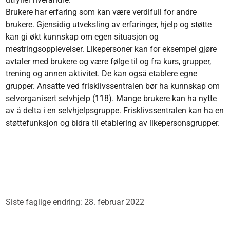
Brukere har erfaring som kan være verdifull for andre
brukere. Gjensidig utveksling av erfa­ringer, hjelp og støtte
kan gi økt kunnskap om egen situasjon og
mestringsopplevelser. Like­personer kan for eksem­pel gjøre
avtaler med brukere og være følge til og fra kurs, grupper,
trening og annen aktivitet. De kan også etablere egne
grupper. Ansatte ved frisklivs­sentralen bør ha kunnskap om
selvorganisert selvhjelp (118). Mange brukere kan ha nytte
av å delta i en selvhjelpsgruppe. Frisklivs­sentralen kan ha en
støttefunksjon og bidra til etablering av like­persons­grupper.
Siste faglige endring: 28. februar 2022