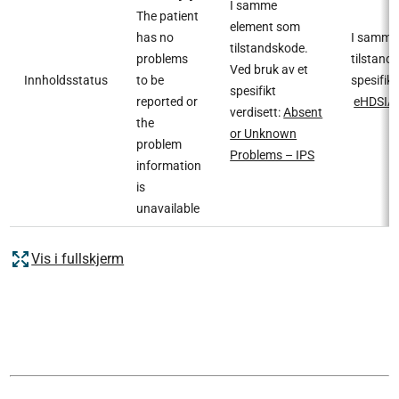
I samme
The patient
element som
has no
I samme
tilstandskode.
problems
tilstand
Ved bruk av et
Innholdsstatus
to be
spesifikt
spesifikt
reported or
eHDSIA
verdisett:
Absent
the
or Unknown
problem
Problems – IPS
information
is
unavailable
Vis i fullskjerm