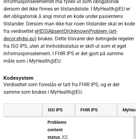
informasjonselementet må fylles ut som obligatorisk
dersom det ikke finnes en tilstandsliste. I MyHealth@EU er
det obligatorisk å angi minst en kode under pasientens
tilstander. Dersom man ikke har noen tilstander skal en kode
fra verdisettet
eHDSIAbsentOrUnknownProblem (art-
decor.ehdsi.eu)
brukes. Dette tilsvarer den betingede regelen
fra ISO IPS, uten at Innholdsstatus er skilt ut som et eget
informasjonselement. I FHIR IPS er det gjort på samme
må
te som i MyHealth@EU.
Kodesystem
Verdisettet som foreslås er tatt fra FHIR IPS, og er det
samme som brukes i MyHealth@EU.
ISO IPS
FHIR IPS
MyHeal
Problems
content
status.
[C].