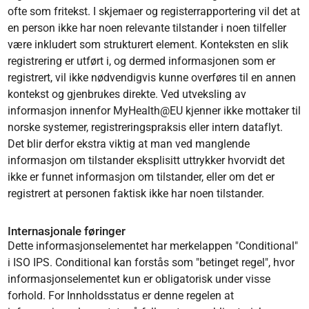
ofte som fritekst. I skjemaer og registerrapportering vil det at
en person ikke har noen relevante tilstander i noen tilfeller
være inkludert som strukturert element. Konteksten en slik
registrering er utført i, og dermed informasjonen som er
registrert, vil ikke nødvendigvis kunne overføres til en annen
kontekst og gjenbrukes direkte. Ved utveksling av
informasjon innenfor MyHealth@EU kjenner ikke mottaker til
norske systemer, registreringspraksis eller intern dataflyt.
Det blir derfor ekstra viktig at man ved manglende
informasjon om tilstander eksplisitt uttrykker hvorvidt det
ikke er funnet informasjon om tilstander, eller om det er
registrert at personen faktisk ikke har noen tilstander.
Internasjonale føringer
Dette informasjonselementet har merkelappen "Conditional"
i ISO IPS. Conditional kan forstås som "betinget regel", hvor
informasjonselementet kun er obligatorisk under visse
forhold. For Innholdsstatus er denne regelen at