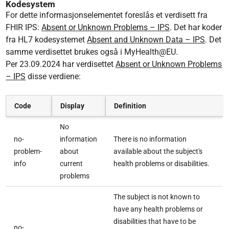
Kodesystem
For dette informasjonselementet foreslås et verdisett fra
FHIR IPS:
Absent or Unknown Problems – IPS
. Det har koder
fra HL7 kodesystemet
Absent and Unknown Data – IPS
. Det
samme verdisettet brukes også i MyHealth@EU.
Per 23.09.2024 har verdisettet
Absent or Unknown Problems
– IPS
disse verdiene:
Code
Display
Definition
No
no-
information
There is no information
problem-
about
available about the subject's
info
current
health problems or disabilities.
problems
The subject is not known to
have any health problems or
disabilities that have to be
no-