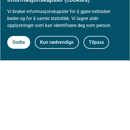
Om Helsedirektoratet
Vi bruker informasjonskapsler for å gjøre nettsiden
bedre og for å samle statistikk. Vi lagrer aldri
opplysninger som kan identifisere deg som person.
Om oss
Godta
Kun nødvendige
Tilpass
Jobbe hos oss
Kontakt oss
Postadresse:
Helsedirektoratet
Postboks 220, Skøyen
0213 Oslo