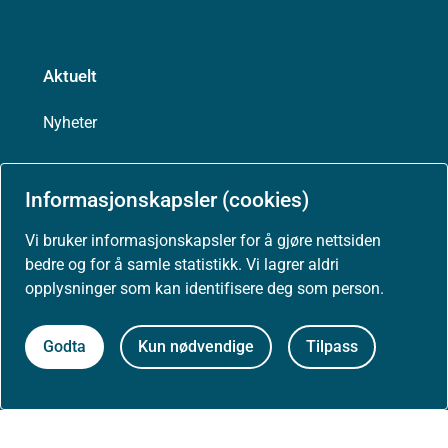
Aktuelt
Nyheter
Arrangementer
Informasjonskapsler (cookies)
Høringer
Vi bruker informasjonskapsler for å gjøre nettsiden
bedre og for å samle statistikk. Vi lagrer aldri
Presse
opplysninger som kan identifisere deg som person.
Godta
Kun nødvendige
Tilpass
Om nettstedet
Personvernerklæring