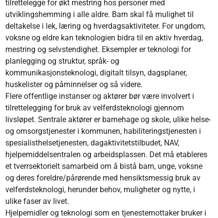
tilrettelegge for økt mestring hos personer med
utviklingshemming i alle aldre. Barn skal få mulighet til
deltakelse i lek, læring og hverdagsaktiviteter. For ungdom,
voksne og eldre kan teknologien bidra til en aktiv hverdag,
mestring og selvstendighet. Eksempler er teknologi for
planlegging og struktur, språk- og
kommunikasjonsteknologi, digitalt tilsyn, dagsplaner,
huskelister og påminnelser og så videre.
Flere offentlige instanser og aktører bør være involvert i
tilrettelegging for bruk av velferdsteknologi gjennom
livsløpet. Sentrale aktører er barnehage og skole, ulike helse-
og omsorgstjenester i kommunen, habiliteringstjenesten i
spesialisthelsetjenesten, dagaktivitetstilbudet, NAV,
hjelpemiddelsentralen og arbeidsplassen. Det må etableres
et tverrsektorielt samarbeid om å bistå barn, unge, voksne
og deres foreldre/pårørende med hensiktsmessig bruk av
velferdsteknologi, herunder behov, muligheter og nytte, i
ulike faser av livet.
Hjelpemidler og teknologi som en tjenestemottaker bruker i