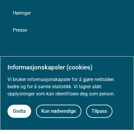
Høringer
Presse
Om nettstedet
Informasjonskapsler (cookies)
Vi bruker informasjonskapsler for å gjøre nettsiden
Personvernerklæring
bedre og for å samle statistikk. Vi lagrer aldri
opplysninger som kan identifisere deg som person.
Tilgjengelighetserklæring (uustatus.no)
Godta
Kun nødvendige
Tilpass
Besøksstatistikk og informasjonskapsler
Nyhetsvarsel og abonnement