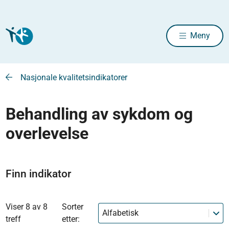
Meny
Nasjonale kvalitetsindikatorer
Behandling av sykdom og
overlevelse
Finn indikator
Viser 8 av 8
Sorter
Alfabetisk
treff
etter: