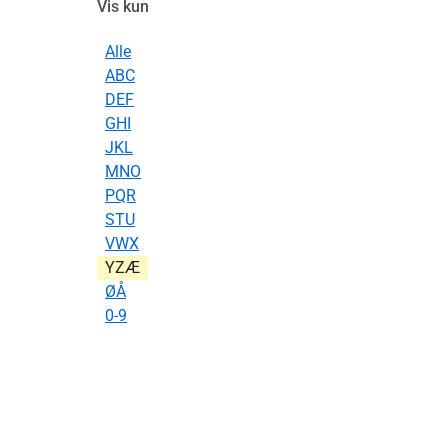
Vis kun
Alle
ABC
DEF
GHI
JKL
MNO
PQR
STU
VWX
YZÆ
ØÅ
0-9