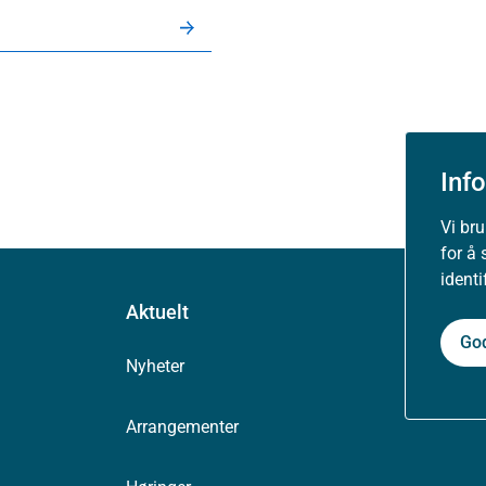
Inf
Vi br
for å 
ident
Aktuelt
Go
Nyheter
Arrangementer