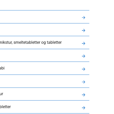
kstur, smeltetabletter og tabletter
abi
ur
letter