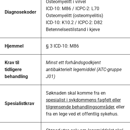
Osteomyelitt i virvel
ICD-10: M86 / ICPC-2: L70
Diagnosekoder
Osteomyelitt (osteomyelitis)
ICD-10: K10.2 / ICPC-2: D82
Betennelsestilstand i kjeve
Hjemmel
§ 3 ICD-10: M86
Krav til
Minst ett forhåndsgodkjent
tidligere
antibakterielt legemiddel (ATC-gruppe
behandling
J01)
Søknaden skal komme fra en
spesialist i sykdommens fagfelt eller
Spesialistkrav
tilgrensende behandlingsområder
, eller
fra en lege ved et offentlig sykehus.