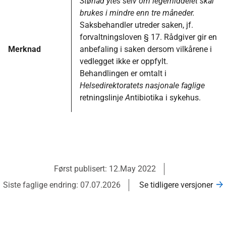
Stønad ytes selv om legemiddelet skal
brukes i mindre enn tre måneder.
Saksbehandler utreder saken, jf.
forvaltningsloven § 17. Rådgiver gir en
Merknad
anbefaling i saken dersom vilkårene i
vedlegget ikke er oppfylt.
Behandlingen er omtalt i
Helsedirektoratets nasjonale faglige
retningslinj
e A
ntibiotika i sykehus.
Først publisert: 12.May 2022
Siste faglige endring: 07.07.2026
Se tidligere versjoner