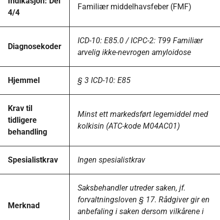
Indikasjon: Del
Familiær middelhavsfeber (FMF)
4/4
ICD-10: E85.0 / ICPC-2: T99 Familiær
Diagnosekoder
arvelig ikke-nevrogen amyloidose
Hjemmel
§ 3 ICD-10: E85
Krav til
Minst ett markedsført legemiddel med
tidligere
kolkisin (ATC-kode M04AC01)
behandling
Spesialistkrav
Ingen spesialistkrav
Saksbehandler utreder saken, jf.
forvaltningsloven § 17. Rådgiver gir en
Merknad
anbefaling i saken dersom vilkårene i