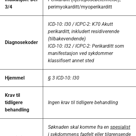
3/4
perimyokarditt/myoperikarditt
ICD-10: I30 / ICPC-2: K70 Akutt
perikarditt, inkludert residiverende
(tilbakevendende)
Diagnosekoder
ICD-10: I32 / ICPC-2: Perikarditt som
manifestasjon ved sykdommer
klassifisert annet sted
Hjemmel
§ 3 ICD-10: I30
Krav til
tidligere
Ingen krav til tidligere behandling
behandling
Søknaden skal komme fra en
spesialist
i sykdommens fagfelt eller tilgrensende