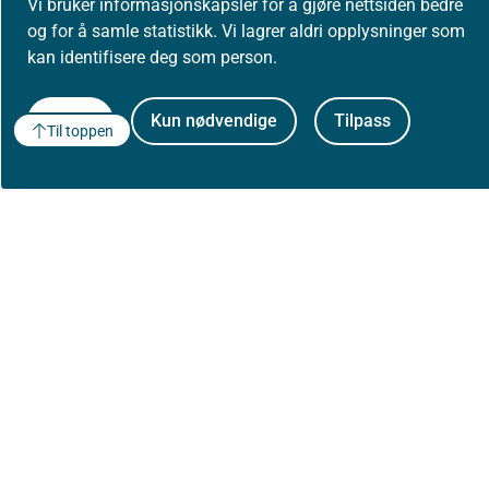
Vi bruker informasjonskapsler for å gjøre nettsiden bedre
og for å samle statistikk. Vi lagrer aldri opplysninger som
kan identifisere deg som person.
Godta
Kun nødvendige
Tilpass
Til toppen
Om Helsedirektoratet
Om oss
Jobbe hos oss