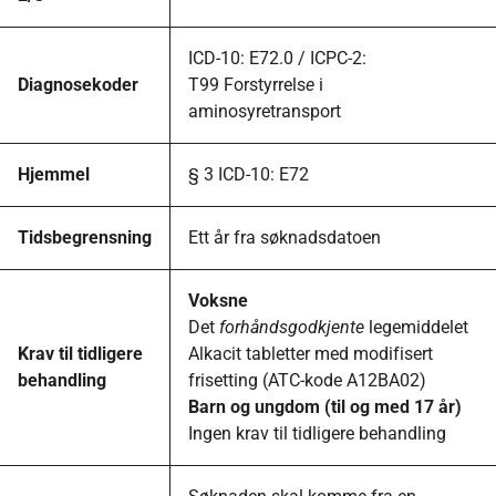
ICD-10: E72.0 / ICPC-2:
Diagnosekoder
T99 Forstyrrels
e
i
aminosyretransport
Hjemmel
§ 3 ICD-10: E72
Tidsbegrensning
Ett år fra søknadsdatoen
Voksne
Det
forhåndsgodkjente
legemiddelet
Krav til tidligere
Alkacit tabletter med modifisert
behandling
frisetting (ATC-kode A12BA02)
Barn og ungdom (til og med 17 år)
Ingen krav til tidligere behandling