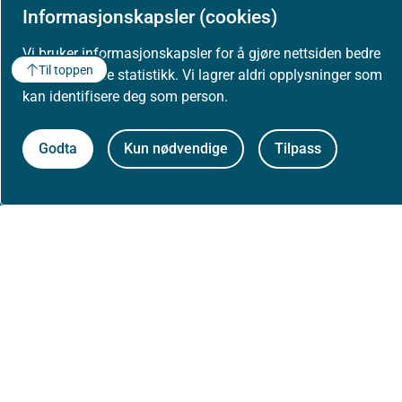
Informasjonskapsler (cookies)
Vi bruker informasjonskapsler for å gjøre nettsiden bedre
Til toppen
og for å samle statistikk. Vi lagrer aldri opplysninger som
kan identifisere deg som person.
Godta
Kun nødvendige
Tilpass
Om Helsedirektoratet
Om oss
Jobbe hos oss