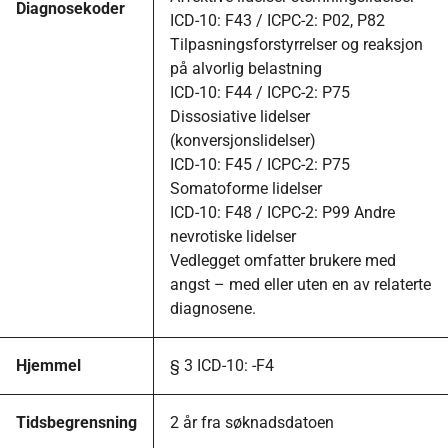
Diagnosekoder
ICD-10: F43 / ICPC-2: P02, P82
Tilpasningsforstyrrelser og reaksjon
på alvorlig belastning
ICD-10: F44 / ICPC-2: P75
Dissosiative lidelser
(konversjonslidelser)
ICD-10: F45 / ICPC-2: P75
Somatoforme lidelser
ICD-10: F48 / ICPC-2: P99 Andre
nevrotiske lidelser
Vedlegget omfatter brukere med
angst – med eller uten en av relaterte
diagnosene.
Hjemmel
§ 3 ICD-10: -F4
Tidsbegrensning
2 år fra søknadsdatoen