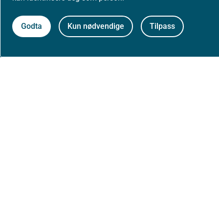
Jobbe hos oss
Godta
Kun nødvendige
Tilpass
Kontakt oss
Postadresse:
Helsedirektoratet
Postboks 220, Skøyen
0213 Oslo
Aktuelt
Nyheter