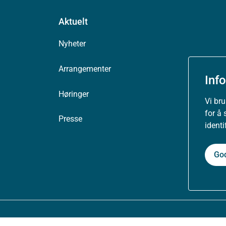
Aktuelt
Nyheter
Arrangementer
Inf
Høringer
Vi br
for å 
Presse
ident
Go