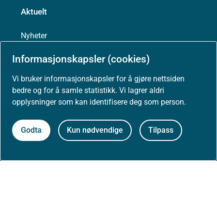
Aktuelt
Nyheter
Informasjonskapsler (cookies)
Arrangementer
Vi bruker informasjonskapsler for å gjøre nettsiden
Høringer
bedre og for å samle statistikk. Vi lagrer aldri
opplysninger som kan identifisere deg som person.
Presse
Godta
Kun nødvendige
Tilpass
Om nettstedet
Personvernerklæring