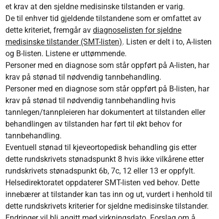
et krav at den sjeldne medisinske tilstanden er varig.
De til enhver tid gjeldende tilstandene som er omfattet av
dette kriteriet, fremgår av
diagnoselisten for sjeldne
medisinske tilstander (SMT-listen)
. Listen er delt i to, A-listen
og B-listen. Listene er uttømmende.
Personer med en diagnose som står oppført på A-listen, har
krav på stønad til nødvendig tannbehandling.
Personer med en diagnose som står oppført på B-listen, har
krav på stønad til nødvendig tannbehandling hvis
tannlegen/tannpleieren har dokumentert at tilstanden eller
behandlingen av tilstanden har ført til økt behov for
tannbehandling.
Eventuell stønad til kjeveortopedisk behandling gis etter
dette rundskrivets stønadspunkt 8 hvis ikke vilkårene etter
rundskrivets stønadspunkt 6b, 7c, 12 eller 13 er oppfylt.
Helsedirektoratet oppdaterer SMT-listen ved behov. Dette
innebærer at tilstander kan tas inn og ut, vurdert i henhold til
dette rundskrivets kriterier for sjeldne medisinske tilstander.
Endringer vil bli angitt med virkningsdato. Forslag om å