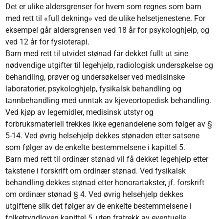
Det er ulike aldersgrenser for hvem som regnes som barn
med rett til «full dekning» ved de ulike helsetjenestene. For
eksempel går aldersgrensen ved 18 år for psykologhjelp, og
ved 12 år for fysioterapi.
Barn med rett til utvidet stønad får dekket fullt ut sine
nødvendige utgifter til legehjelp, radiologisk undersøkelse og
behandling, prøver og undersøkelser ved medisinske
laboratorier, psykologhjelp, fysikalsk behandling og
tannbehandling med unntak av kjeveortopedisk behandling.
Ved kjøp av legemidler, medisinsk utstyr og
forbruksmateriell trekkes ikke egenandelene som følger av §
5-14. Ved øvrig helsehjelp dekkes stønaden etter satsene
som følger av de enkelte bestemmelsene i kapittel 5.
Barn med rett til ordinær stønad vil få dekket legehjelp etter
takstene i forskrift om ordinær stønad. Ved fysikalsk
behandling dekkes stønad etter honorartakster, jf. forskrift
om ordinær stønad § 4. Ved øvrig helsehjelp dekkes
utgiftene slik det følger av de enkelte bestemmelsene i
folketrygdloven kapittel 5, uten fratrekk av eventuelle