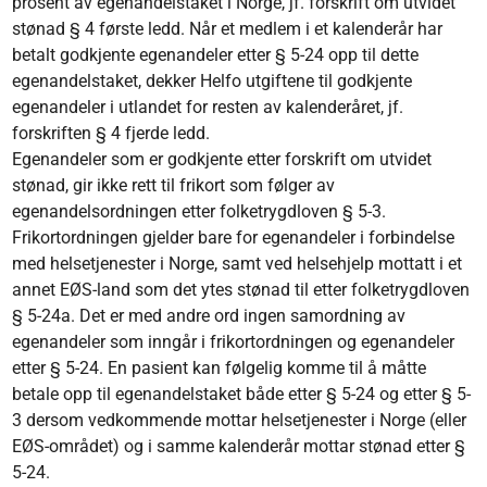
prosent av egenandelstaket i Norge, jf. forskrift om utvidet
stønad § 4 første ledd. Når et medlem i et kalenderår har
betalt godkjente egenandeler etter § 5-24 opp til dette
egenandelstaket, dekker Helfo utgiftene til godkjente
egenandeler i utlandet for resten av kalenderåret, jf.
forskriften § 4 fjerde ledd.
Egenandeler som er godkjente etter forskrift om utvidet
stønad, gir ikke rett til frikort som følger av
egenandelsordningen etter folketrygdloven § 5‑3.
Frikortordningen gjelder bare for egenandeler i forbindelse
med helsetjenester i Norge, samt ved helsehjelp mottatt i et
annet EØS-land som det ytes stønad til etter folketrygdloven
§ 5-24a. Det er med andre ord ingen samordning av
egenandeler som inngår i frikortordningen og egenandeler
etter § 5-24. En pasient kan følgelig komme til å måtte
betale opp til egenandelstaket både etter § 5-24 og etter § 5-
3 dersom vedkommende mottar helsetjenester i Norge (eller
EØS-området) og i samme kalenderår mottar stønad etter §
5-24.