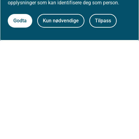
opplysninger som kan identifisere deg som person.
Aktuelt
Godta
Kun nødvendige
Tilpass
Nyheter
Arrangementer
Høringer
Presse
Om nettstedet