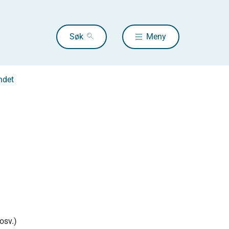
Søk
Meny
andet
osv.)