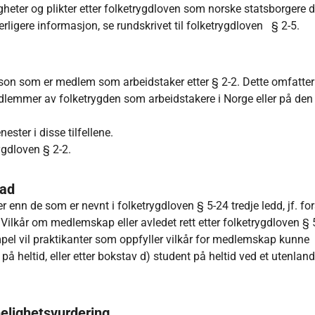
heter og plikter etter folketrygdloven som norske statsborgere
erligere informasjon, se rundskrivet til folketrygdloven § 2-5.
person som er medlem som arbeidstaker etter § 2-2. Dette omfatter
dlemmer av folketrygden som arbeidstakere i Norge eller på den
ester i disse tilfellene.
rygdloven § 2-2.
nad
 enn de som er nevnt i folketrygdloven § 5-24 tredje ledd, jf. for
 Vilkår om medlemskap eller avledet rett etter folketrygdloven §
pel vil praktikanter som oppfyller vilkår for medlemskap kunne
på heltid, eller etter bokstav d) student på heltid ved et utenlan
imelighetsvurdering