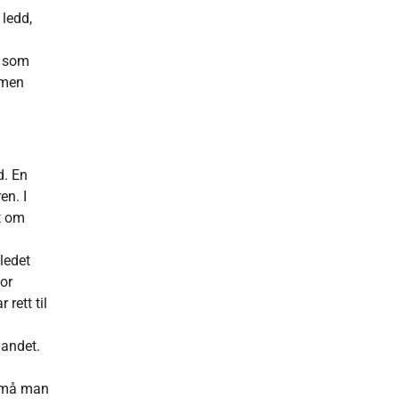
 ledd,
l som
 men
d. En
en. I
ft om
ledet
for
rett til
landet.
, må man