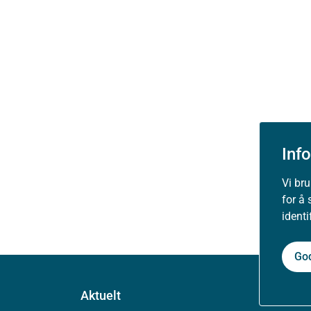
Inf
Vi br
for å 
ident
Go
Aktuelt