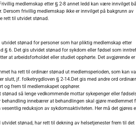
rivillig medlemskap etter § 2-8 annet ledd kan være innvilget b
r. Dersom frivillig medlemskap ikke er innvilget på bakgrunn av
rett til utvidet stønad.
il utvidet stønad for personer som har pliktig medlemskap etter
nad § 6. Det gis utvidet stønad for sykdom eller fødsel som inntref
ter at arbeidsforholdet eller studiet opphørte. Det avgjørende e
lemmet ha rett til ordinær stønad ut medlemsperioden, som kan va
e er slutt, jf. folketrygdloven § 2‑14.Det gis med andre ord ordinæ
hørt og frem til medlemskapet opphører.
et stønad så lenge vedkommende mottar sykepenger eller fødsel
tiv behandling innebærer at behandlingen skal gjøre medlemmet f
vesentlig reduksjon av sykdomsaktiviteten. Her må det gjøres 
utvidet stønad, har rett til dekning av helsetjenester frem til det