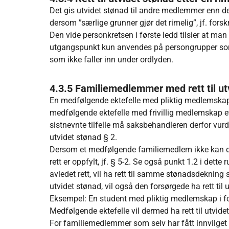
Det gis utvidet stønad til andre medlemmer enn de 
dersom ”særlige grunner gjør det rimelig”, jf. forsk
Den vide personkretsen i første ledd tilsier at m
utgangspunkt kun anvendes på persongrupper so
som ikke faller inn under ordlyden.
4.3.5 Familiemedlemmer med rett til ut
En medfølgende ektefelle med pliktig medlemskap et
medfølgende ektefelle med frivillig medlemskap et
sistnevnte tilfelle må saksbehandleren derfor vurde
utvidet stønad § 2.
Dersom et medfølgende familiemedlem ikke kan d
rett er oppfylt, jf. § 5-2. Se også punkt 1.2 i det
avledet rett, vil ha rett til samme stønadsdeknin
utvidet stønad, vil også den forsørgede ha rett til 
Eksempel: En student med pliktig medlemskap i folk
Medfølgende ektefelle vil dermed ha rett til utvide
For familiemedlemmer som selv har fått innvilget 