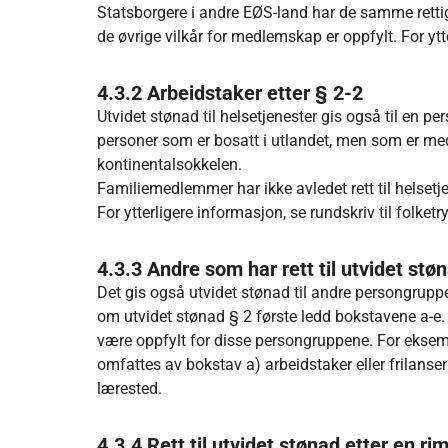
Statsborgere i andre EØS-land har de samme rettig
de øvrige vilkår for medlemskap er oppfylt. For ytt
4.3.2 Arbeidstaker etter § 2-2
Utvidet stønad til helsetjenester gis også til en 
personer som er bosatt i utlandet, men som er me
kontinentalsokkelen.
Familiemedlemmer har ikke avledet rett til helsetjen
For ytterligere informasjon, se rundskriv til folket
4.3.3 Andre som har rett til utvidet stø
Det gis også utvidet stønad til andre persongrupper
om utvidet stønad § 2 første ledd bokstavene a-e.
være oppfylt for disse persongruppene. For eksem
omfattes av bokstav a) arbeidstaker eller frilanser 
lærested.
4.3.4 Rett til utvidet stønad etter en r