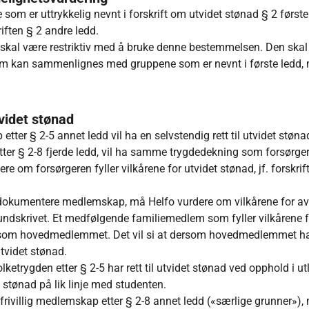
som er uttrykkelig nevnt i forskrift om utvidet stønad § 2 første
riften § 2 andre ledd.
an skal være restriktiv med å bruke denne bestemmelsen. Den ska
m kan sammenlignes med gruppene som er nevnt i første ledd,
videt stønad
ter § 2-5 annet ledd vil ha en selvstendig rett til utvidet støna
ter § 2-8 fjerde ledd, vil ha samme trygdedekning som forsørger
re om forsørgeren fyller vilkårene for utvidet stønad, jf. forskri
okumentere medlemskap, må Helfo vurdere om vilkårene for av
te rundskrivet. Et medfølgende familiemedlem som fyller vilkårene 
g som hovedmedlemmet. Det vil si at dersom hovedmedlemmet har 
utvidet stønad.
etrygden etter § 2-5 har rett til utvidet stønad ved opphold i ut
t stønad på lik linje med studenten.
frivillig medlemskap etter § 2-8 annet ledd («særlige grunner»)