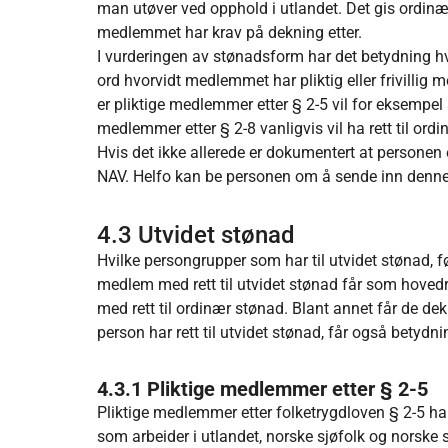
man utøver ved opphold i utlandet. Det gis ordinær
medlemmet har krav på dekning etter.
I vurderingen av stønadsform har det betydning h
ord hvorvidt medlemmet har pliktig eller frivilli
er pliktige medlemmer etter § 2-5 vil for eksempel a
medlemmer etter § 2-8 vanligvis vil ha rett til ord
Hvis det ikke allerede er dokumentert at person
NAV. Helfo kan be personen om å sende inn denn
4.3 Utvidet stønad
Hvilke persongrupper som har til utvidet stønad, fø
medlem med rett til utvidet stønad får som hovedr
med rett til ordinær stønad. Blant annet får de dek
person har rett til utvidet stønad, får også betyd
4.3.1 Pliktige medlemmer etter § 2-5
Pliktige medlemmer etter folketrygdloven § 2-5 har
som arbeider i utlandet, norske sjøfolk og norske