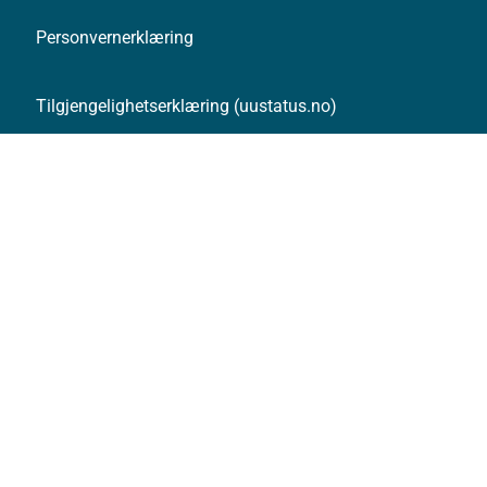
Personvernerklæring
Tilgjengelighetserklæring (uustatus.no)
Besøksstatistikk og informasjonskapsler
Nyhetsvarsel og abonnement
Åpne data (API)
Følg oss: