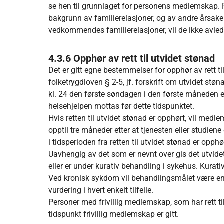
se hen til grunnlaget for personens medlemskap. F
bakgrunn av familierelasjoner, og av andre årsake
vedkommendes familierelasjoner, vil de ikke avlede 
4.3.6
Opphør av rett til utvidet stønad
Det er gitt egne bestemmelser for opphør av rett t
folketrygdloven § 2-5, jf. forskrift om utvidet stø
kl. 24 den første søndagen i den første måneden et
helsehjelpen mottas før dette tidspunktet.
Hvis retten til utvidet stønad er opphørt, vil med
opptil tre måneder etter at tjenesten eller studien
i tidsperioden fra retten til utvidet stønad er opp
Uavhengig av det som er nevnt over gis det utvid
eller er under kurativ behandling i sykehus. Kura
Ved kronisk sykdom vil behandlingsmålet være en 
vurdering i hvert enkelt tilfelle.
Personer med frivillig medlemskap, som har rett til 
tidspunkt frivillig medlemskap er gitt.