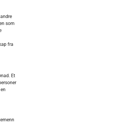
m
 andre
ssen som
e
kap fra
ønad. Et
personer
 en
estemenn