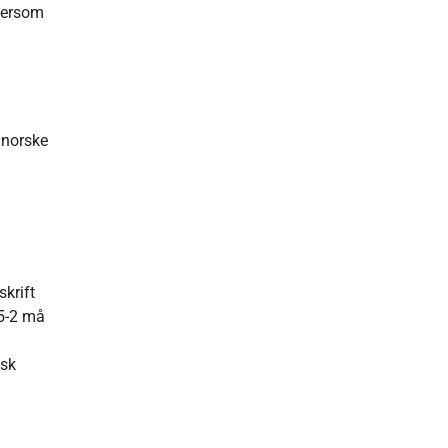
 dersom
 norske
skrift
 5-2 må
dsk