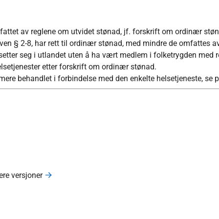
ttet av reglene om utvidet stønad, jf. forskrift om ordinær stø
oven § 2-8, har rett til ordinær stønad, med mindre de omfattes a
etter seg i utlandet uten å ha vært medlem i folketrygden med ret
 helsetjenester etter forskrift om ordinær stønad.
mere behandlet i forbindelse med den enkelte helsetjeneste, se p
gere versjoner