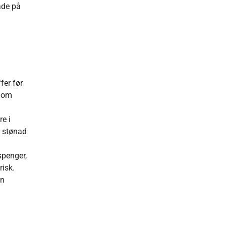
åde på
fer før
r om
re i
r stønad
spenger,
risk.
en