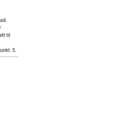
nad.
v
t til
unkt. 5.