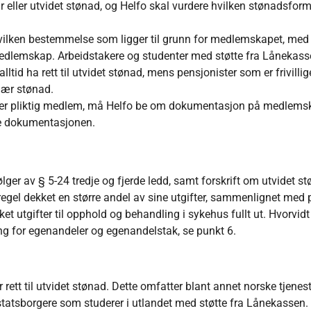
 eller utvidet stønad, og Helfo skal vurdere hvilken stønadsfor
vilken bestemmelse som ligger til grunn for medlemskapet, med
g medlemskap. Arbeidstakere og studenter med støtte fra Låneka
lltid ha rett til utvidet stønad, mens pensjonister som er frivillig
inær stønad.
en er pliktig medlem, må Helfo be om dokumentasjon på medlems
e dokumentasjonen.
lger av § 5-24 tredje og fjerde ledd, samt forskrift om utvidet st
egel dekket en større andel av sine utgifter, sammenlignet med 
ket utgifter til opphold og behandling i sykehus fullt ut. Hvorvidt
ning for egenandeler og egenandelstak, se punkt 6.
 rett til utvidet stønad. Dette omfatter blant annet norske tjen
 statsborgere som studerer i utlandet med støtte fra Lånekassen.