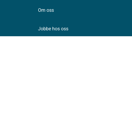
Om oss
Jobbe hos oss
Kontakt oss
Postadresse:
Helsedirektoratet
Postboks 220, Skøyen
0213 Oslo