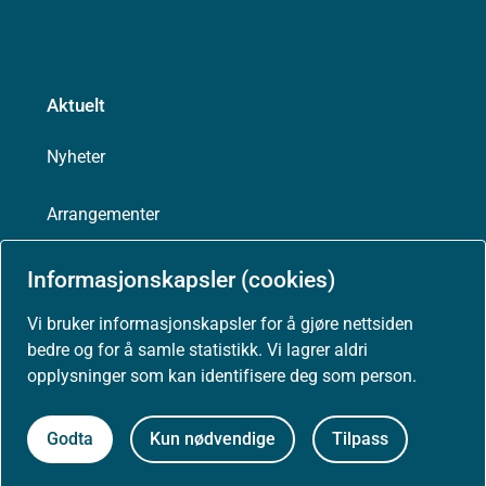
Aktuelt
Nyheter
Arrangementer
Høringer
Informasjonskapsler (cookies)
Vi bruker informasjonskapsler for å gjøre nettsiden
Presse
bedre og for å samle statistikk. Vi lagrer aldri
opplysninger som kan identifisere deg som person.
Godta
Kun nødvendige
Tilpass
Om nettstedet