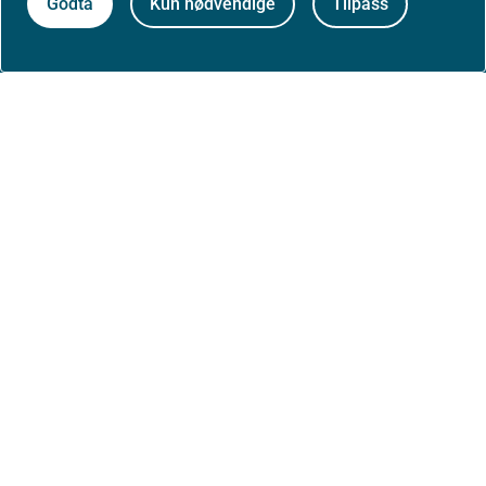
Godta
Kun nødvendige
Tilpass
Om nettstedet
Personvernerklæring
Tilgjengelighetserklæring (uustatus.no)
Besøksstatistikk og informasjonskapsler
Nyhetsvarsel og abonnement
Åpne data (API)
Følg oss: