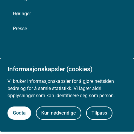
Høringer
Presse
Om nettstedet
Informasjonskapsler (cookies)
Personvernerklæring
Vi bruker informasjonskapsler for å gjøre nettsiden
bedre og for å samle statistikk. Vi lagrer aldri
Tilgjengelighetserklæring (uustatus.no)
opplysninger som kan identifisere deg som person.
Besøksstatistikk og informasjonskapsler
Godta
Kun nødvendige
Tilpass
Nyhetsvarsel og abonnement
Åpne data (API)