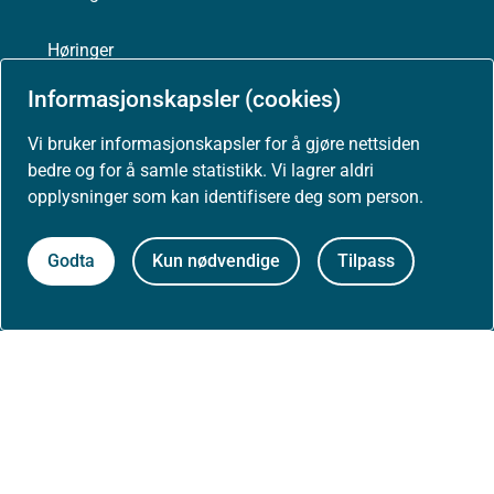
Høringer
Informasjonskapsler (cookies)
Presse
Vi bruker informasjonskapsler for å gjøre nettsiden
bedre og for å samle statistikk. Vi lagrer aldri
opplysninger som kan identifisere deg som person.
Om nettstedet
Godta
Kun nødvendige
Tilpass
Personvernerklæring
Tilgjengelighetserklæring (uustatus.no)
Besøksstatistikk og informasjonskapsler
Nyhetsvarsel og abonnement