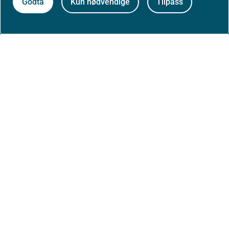
Godta
Kun nødvendige
Tilpass
Om nettstedet
Personvernerklæring
Tilgjengelighetserklæring (uustatus.no)
Besøksstatistikk og informasjonskapsler
Nyhetsvarsel og abonnement
Åpne data (API)
Følg oss: