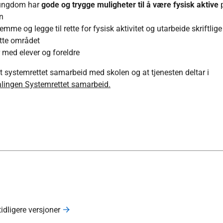
og ungdom har
gode og trygge muligheter til å være fysisk aktive
en
mme og legge til rette for fysisk aktivitet og utarbeide skriftlige
tte området
er med elever og foreldre
et systemrettet samarbeid med skolen og at tjenesten deltar i
lingen Systemrettet samarbeid.
tidligere versjoner