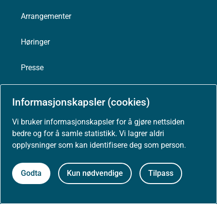
Arrangementer
Høringer
Presse
Informasjonskapsler (cookies)
Om nettstedet
Vi bruker informasjonskapsler for å gjøre nettsiden
bedre og for å samle statistikk. Vi lagrer aldri
Personvernerklæring
opplysninger som kan identifisere deg som person.
Tilgjengelighetserklæring (uustatus.no)
Godta
Kun nødvendige
Tilpass
Besøksstatistikk og informasjonskapsler