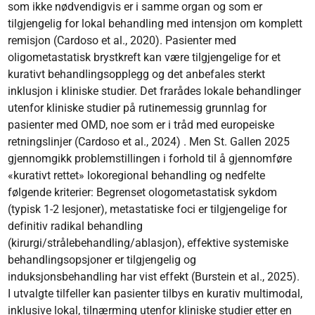
som ikke nødvendigvis er i samme organ og som er
tilgjengelig for lokal behandling med intensjon om komplett
remisjon (Cardoso et al., 2020). Pasienter med
oligometastatisk brystkreft kan være tilgjengelige for et
kurativt behandlingsopplegg og det anbefales sterkt
inklusjon i kliniske studier. Det frarådes lokale behandlinger
utenfor kliniske studier på rutinemessig grunnlag for
pasienter med OMD, noe som er i tråd med europeiske
retningslinjer (Cardoso et al., 2024) . Men St. Gallen 2025
gjennomgikk problemstillingen i forhold til å gjennomføre
«kurativt rettet» lokoregional behandling og nedfelte
følgende kriterier: Begrenset ologometastatisk sykdom
(typisk 1-2 lesjoner), metastatiske foci er tilgjengelige for
definitiv radikal behandling
(kirurgi/strålebehandling/ablasjon), effektive systemiske
behandlingsopsjoner er tilgjengelig og
induksjonsbehandling har vist effekt (Burstein et al., 2025).
I utvalgte tilfeller kan pasienter tilbys en kurativ multimodal,
inklusive lokal, tilnærming utenfor kliniske studier etter en