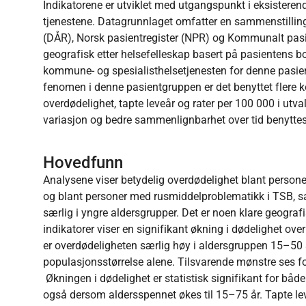
Indikatorene er utviklet med utgangspunkt i eksisterend
tjenestene. Datagrunnlaget omfatter en sammenstilling
(DÅR), Norsk pasientregister (NPR) og Kommunalt pasie
geografisk etter helsefelleskap basert på pasientens bo
kommune- og spesialisthelsetjenesten for denne pasie
fenomen i denne pasientgruppen er det benyttet fler
overdødelighet, tapte leveår og rater per 100 000 i utva
variasjon og bedre sammenlignbarhet over tid benyttes 
Hovedfunn
Analysene viser betydelig overdødelighet blant persone
og blant personer med rusmiddelproblematikk i TSB, 
særlig i yngre aldersgrupper. Det er noen klare geografi
indikatorer viser en signifikant økning i dødelighet over
er overdødeligheten særlig høy i aldersgruppen 15–50 å
populasjonsstørrelse alene. Tilsvarende mønstre ses 
Økningen i dødelighet er statistisk signifikant for både
også dersom aldersspennet økes til 15–75 år. Tapte le