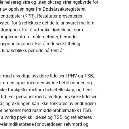
e helseregistre og uten økt registreringsbyrde for
 av opplysninger fra Dødsårsaksregisteret
ntregister (KPR). Resultater presenteres
sted, for å reflektere det delte ansvaret mellom
ntgruppen. For å utforske dødelighet som
e komplementære målemetoder, herunder
lgspopulasjonen. For å redusere tilfeldig
tilbakeblikks periode på fem år.
r med alvorlige psykiske lidelser i PHV og TSB,
sammenlignet med den øvrige befolkningen og
ske forskjeller mellom helsefelleskap, og flere
 tid. For personer med alvorlige psykiske lidelser
r, og økningen kan ikke forklares av endringer i
for personer med rusmiddelproblematikk i TSB.
 alvorlig psykisk lidelse og TSB, og reflekteres
veår indikatorene for overdoser, selvmord og