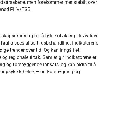
 dødsårsakene, men forekommer mer stabilt over
kt med PHV/TSB.
nskapsgrunnlag for å følge utvikling i levealder
rfaglig spesialisert rusbehandling. Indikatorene
ølge trender over tid. Og kan inngå i et
g regionale tiltak. Samlet gir indikatorene et
ing og forebyggende innsats, og kan bidra til å
or psykisk helse, – og Forebygging og