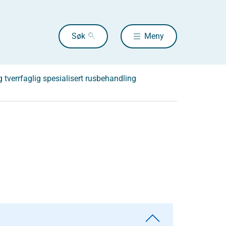
Søk
Meny
g tverrfaglig spesialisert rusbehandling