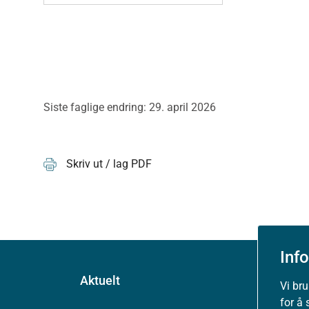
Siste faglige endring: 29. april 2026
Skriv ut / lag PDF
Inf
Aktuelt
Vi br
for å 