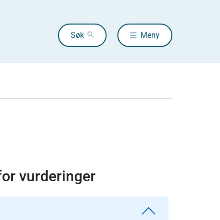
Søk
Meny
for vurderinger