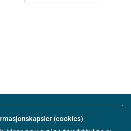
Om nettstedet
ormasjonskapsler (cookies)
Personvernerklæring
uker informasjonskapsler for å gjøre nettsiden bedre og