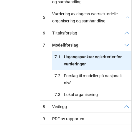
og samhandling
Vurdering av dagens tverrsektorielle
5
organisering og samhandling
6
Tiltaksforslag
7
Modellforslag
7.1
Utgangspunkter og kriterier for
vurderinger
7.2
Forslag til modeller på nasjonalt
nivå
7.3
Lokal organisering
8
Vedlegg
9
PDF av rapporten