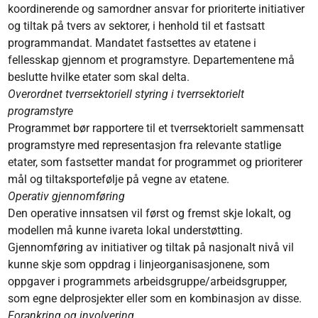
koordinerende og samordner ansvar for prioriterte initiativer
og tiltak på tvers av sektorer, i henhold til et fastsatt
programmandat. Mandatet fastsettes av etatene i
fellesskap gjennom et programstyre. Departementene må
beslutte hvilke etater som skal delta.
Overordnet tverrsektoriell styring i tverrsektorielt
programstyre
Programmet bør rapportere til et tverrsektorielt sammensatt
programstyre med representasjon fra relevante statlige
etater, som fastsetter mandat for programmet og prioriterer
mål og tiltaksportefølje på vegne av etatene.
Operativ gjennomføring
Den operative innsatsen vil først og fremst skje lokalt, og
modellen må kunne ivareta lokal understøtting.
Gjennomføring av initiativer og tiltak på nasjonalt nivå vil
kunne skje som oppdrag i linjeorganisasjonene, som
oppgaver i programmets arbeidsgruppe/arbeidsgrupper,
som egne delprosjekter eller som en kombinasjon av disse.
Forankring og involvering