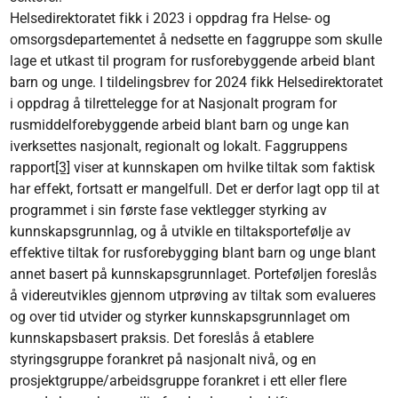
Helsedirektoratet fikk i 2023 i oppdrag fra Helse- og
omsorgsdepartementet å nedsette en faggruppe som skulle
lage et utkast til program for rusforebyggende arbeid blant
barn og unge. I tildelingsbrev for 2024 fikk Helsedirektoratet
i oppdrag å tilrettelegge for at Nasjonalt program for
rusmiddelforebyggende arbeid blant barn og unge kan
iverksettes nasjonalt, regionalt og lokalt. Faggruppens
rapport
[3]
viser at kunnskapen om hvilke tiltak som faktisk
har effekt, fortsatt er mangelfull. Det er derfor lagt opp til at
programmet i sin første fase vektlegger styrking av
kunnskapsgrunnlag, og å utvikle en tiltaksportefølje av
effektive tiltak for rusforebygging blant barn og unge blant
annet basert på kunnskapsgrunnlaget. Porteføljen foreslås
å videreutvikles gjennom utprøving av tiltak som evalueres
og over tid utvider og styrker kunnskapsgrunnlaget om
kunnskapsbasert praksis. Det foreslås å etablere
styringsgruppe forankret på nasjonalt nivå, og en
prosjektgruppe/arbeidsgruppe forankret i ett eller flere