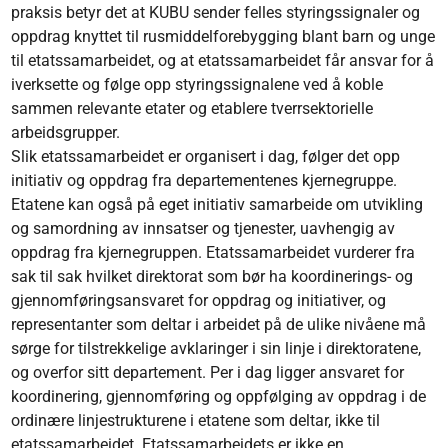
praksis betyr det at KUBU sender felles styringssignaler og
oppdrag knyttet til rusmiddelforebygging blant barn og unge
til etatssamarbeidet, og at etatssamarbeidet får ansvar for å
iverksette og følge opp styringssignalene ved å koble
sammen relevante etater og etablere tverrsektorielle
arbeidsgrupper.
Slik etatssamarbeidet er organisert i dag, følger det opp
initiativ og oppdrag fra departementenes kjernegruppe.
Etatene kan også på eget initiativ samarbeide om utvikling
og samordning av innsatser og tjenester, uavhengig av
oppdrag fra kjernegruppen. Etatssamarbeidet vurderer fra
sak til sak hvilket direktorat som bør ha koordinerings- og
gjennomføringsansvaret for oppdrag og initiativer, og
representanter som deltar i arbeidet på de ulike nivåene må
sørge for tilstrekkelige avklaringer i sin linje i direktoratene,
og overfor sitt departement. Per i dag ligger ansvaret for
koordinering, gjennomføring og oppfølging av oppdrag i de
ordinære linjestrukturene i etatene som deltar, ikke til
etatssamarbeidet. Etatssamarbeidets er ikke en