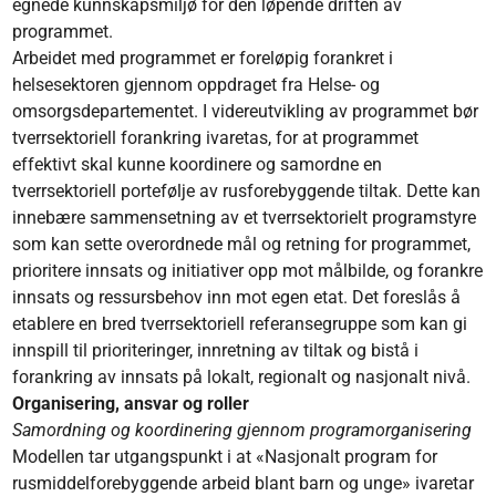
egnede kunnskapsmiljø for den løpende driften av
programmet.
Arbeidet med programmet er foreløpig forankret i
helsesektoren gjennom oppdraget fra Helse- og
omsorgsdepartementet. I videreutvikling av programmet bør
tverrsektoriell forankring ivaretas, for at programmet
effektivt skal kunne koordinere og samordne en
tverrsektoriell portefølje av rusforebyggende tiltak. Dette kan
innebære sammensetning av et tverrsektorielt programstyre
som kan sette overordnede mål og retning for programmet,
prioritere innsats og initiativer opp mot målbilde, og forankre
innsats og ressursbehov inn mot egen etat. Det foreslås å
etablere en bred tverrsektoriell referansegruppe som kan gi
innspill til prioriteringer, innretning av tiltak og bistå i
forankring av innsats på lokalt, regionalt og nasjonalt nivå.
Organisering, ansvar og roller
Samordning og koordinering gjennom programorganisering
Modellen tar utgangspunkt i at «Nasjonalt program for
rusmiddelforebyggende arbeid blant barn og unge» ivaretar