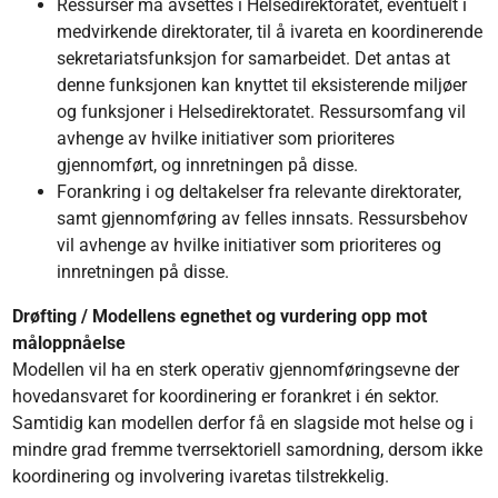
Ressurser må avsettes i Helsedirektoratet, eventuelt i
medvirkende direktorater, til å ivareta en koordinerende
sekretariatsfunksjon for samarbeidet. Det antas at
denne funksjonen kan knyttet til eksisterende miljøer
og funksjoner i Helsedirektoratet. Ressursomfang vil
avhenge av hvilke initiativer som prioriteres
gjennomført, og innretningen på disse.
Forankring i og deltakelser fra relevante direktorater,
samt gjennomføring av felles innsats. Ressursbehov
vil avhenge av hvilke initiativer som prioriteres og
innretningen på disse.
Drøfting / Modellens egnethet og vurdering opp mot
måloppnåelse​
Modellen vil ha en sterk operativ gjennomføringsevne der
hovedansvaret for koordinering er forankret i én sektor.
Samtidig kan modellen derfor få en slagside mot helse og i
mindre grad fremme tverrsektoriell samordning, dersom ikke
koordinering og involvering ivaretas tilstrekkelig.​