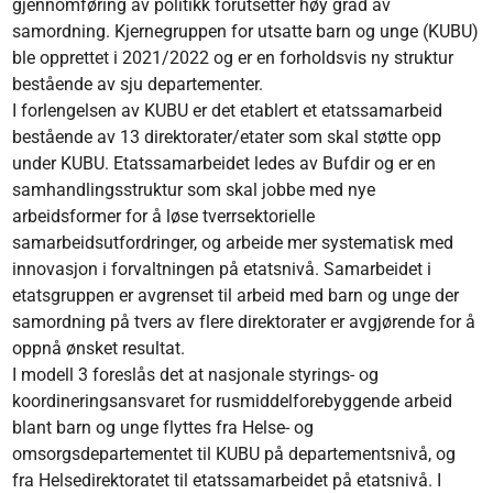
gjennomføring av politikk forutsetter høy grad av
samordning. Kjernegruppen for utsatte barn og unge (KUBU)
ble opprettet i 2021/2022 og er en forholdsvis ny struktur
bestående av sju departementer.
I forlengelsen av KUBU er det etablert et etatssamarbeid
bestående av 13 direktorater/etater som skal støtte opp
under KUBU. Etatssamarbeidet ledes av Bufdir og er en
samhandlingsstruktur som skal jobbe med nye
arbeidsformer for å løse tverrsektorielle
samarbeidsutfordringer, og arbeide mer systematisk med
innovasjon i forvaltningen på etatsnivå. Samarbeidet i
etatsgruppen er avgrenset til arbeid med barn og unge der
samordning på tvers av flere direktorater er avgjørende for å
oppnå ønsket resultat.
I modell 3 foreslås det at nasjonale styrings- og
koordineringsansvaret for rusmiddelforebyggende arbeid
blant barn og unge flyttes fra Helse- og
omsorgsdepartementet til KUBU på departementsnivå, og
fra Helsedirektoratet til etatssamarbeidet på etatsnivå. I