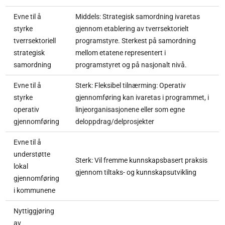
Evne til å
Middels: Strategisk samordning ivaretas
styrke
gjennom etablering av tverrsektorielt
tverrsektoriell
programstyre. Sterkest på samordning
strategisk
mellom etatene representert i
samordning
programstyret og på nasjonalt nivå.
Evne til å
Sterk: Fleksibel tilnærming: Operativ
styrke
gjennomføring kan ivaretas i programmet, i
operativ
linjeorganisasjonene eller som egne
gjennomføring
deloppdrag/delprosjekter
Evne til å
understøtte
Sterk: Vil fremme kunnskapsbasert praksis
lokal
gjennom tiltaks- og kunnskapsutvikling
gjennomføring
i kommunene
Nyttiggjøring
av