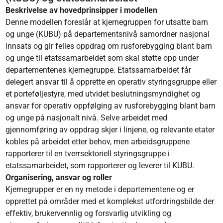
Beskrivelse av hovedprinsipper i modellen​
Denne modellen foreslår at kjernegruppen for utsatte barn
og unge (KUBU) på departementsnivå samordner nasjonal
innsats og gir felles oppdrag om rusforebygging blant barn
og unge til etatssamarbeidet som skal støtte opp under
departementenes kjernegruppe. Etatssamarbeidet får
delegert ansvar til å opprette en operativ styringsgruppe eller
et porteføljestyre, med utvidet beslutningsmyndighet og
ansvar for operativ oppfølging av rusforebygging blant barn
og unge på nasjonalt nivå. Selve arbeidet med
gjennomføring av oppdrag skjer i linjene, og relevante etater
kobles på arbeidet etter behov, men arbeidsgruppene
rapporterer til en tverrsektoriell styringsgruppe i
etatssamarbeidet, som rapporterer og leverer til KUBU.
Organisering, ansvar og roller
Kjernegrupper er en ny metode i departementene og er
opprettet på områder med et komplekst utfordringsbilde der
effektiv, brukervennlig og forsvarlig utvikling og