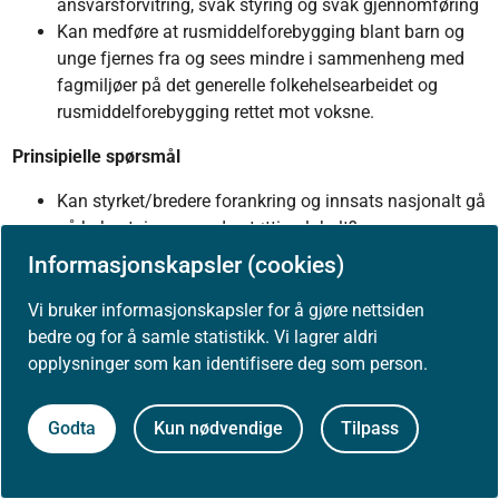
ansvarsforvitring, svak styring og svak gjennomføring
Kan medføre at rusmiddelforebygging blant barn og
unge fjernes fra og sees mindre i sammenheng med
fagmiljøer på det generelle folkehelsearbeidet og
rusmiddelforebygging rettet mot voksne.
Prinsipielle spørsmål
Kan styrket/bredere forankring og innsats nasjonalt gå
på bekostning av understøtting lokalt?
Kan det å gi KUBU og etatssamarbeidet en utvidet
Informasjonskapsler (cookies)
funksjon som styringsorgan gå på bekostning av
formålet med KUBU som en koordinerende og
Vi bruker informasjonskapsler for å gjøre nettsiden
samhandlende struktur (ikke styringsstruktur)?
bedre og for å samle statistikk. Vi lagrer aldri
opplysninger som kan identifisere deg som person.
Forutsetninger for vellykket gjennomføring
Utvidet mandat for etatssamarbeidet til å ivareta
Godta
Kun nødvendige
Tilpass
operativ styring og oppfølging av innsatsområder på
rusfeltet