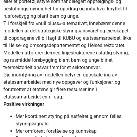
eller et porteføljestyre som får delegert oppfølgings- og
beslutningsmyndighet for oppdrag og initiativer knyttet til
rusforebygging blant barn og unge.
Til forskjell fra «null pluss»-alternativet, innebærer denne
modellen at det strategiske styringsansvaret og eierskapet
til oppdragene vil bli lagt til KUBU og etatssamarbeidet, ikke
til Helse- og omsorgsdepartementet og Helsedirektoratet.
Modellen utfordrer dermed linjestrukturene i statlig styring,
og rusmiddelforebygging blant barn og unge blir et
tverrsektorielt ansvar fremfor et sektoransvar.
Gjennomføring av modellen betyr en oppskalering av
etatssamarbeidet med nye oppgaver og funksjoner, og
forutsetter at etatene gir flere ressurser inn i
etatssamarbeidet enn i dag.
Positive virkninger
Mer koordinert styring på rusfeltet gjennom felles
styringssignaler
Mer omforent forståelse og kunnskap