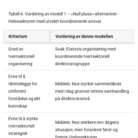
Tabell 4. Vurdering av modell 1 – «Null pluss»-alternativet -
Helsesektoren med utvidet koordinerende ansvar.
Kriterium
Vurdering av denne modellen
Grad av
Svak: Etatsvis organisering med
tverrsektoriell
koordinerende tverrsektoriell
organisering
direktoratsgruppe
Evne til å
tilrettelegge for
Middels: Noe styrket sammenliknet
omforent
med i dag grunnet tettere samhandling
forståelse og økt
på direktoratsnivå
kunnskap
Evne til å styrke
Middels: Noe sterkere enn dagens
tverrsektoriell
situasjon, men forankret først og
strategisk
fremst i helsesektoren