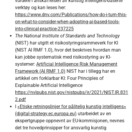
vurdere i anskaffelsen av kunstig intelligens-baserte
verktøy og kan leses her:
https://www.dnv.com/Publications/how-do-i-turn-this-
on-what-to-consider-when-adopting-ai-based-tools-
into-clinical-practice-237225
The National Institute of Standards and Technology
(NIST) har utgitt et risikostyringsrammeverk for KI
(NIST AI RMF 1.0), hvor det beskrives hvordan man
kan jobbe systematisk med risikostyring av KI-
systemer:
Artificial Intelligence Risk Management
Framework (AI RMF 1.0)
NIST har i tillegg har en
artikkel om forklarbar KI: Four Principles of
Explainable Artificial Intelligence
https://nvlpubs.nist.gov/nistpubs/ir/2021/NIST.IR.831
2.pdf
I
«Etiske retningslinjer for pålitelig kunstig intelligens»
(digital-strategy.ec.europa.eu)
utarbeidet av en
ekspertgruppe oppnevnt av EU-kommisjonen, nevnes
det tre hovedprinsipper for ansvarlig kunstig