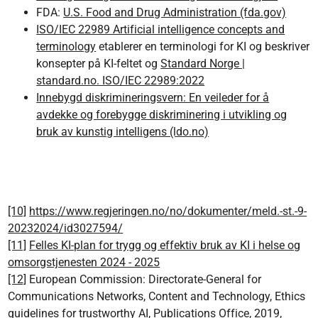
FDA:
U.S. Food and Drug Administration (fda.gov)
ISO/IEC 22989 Artificial intelligence concepts and
terminology
etablerer en terminologi for KI og beskriver
konsepter på KI-feltet og
Standard Norge |
standard.no. ISO/IEC 22989:2022
Innebygd diskrimineringsvern: En veileder for å
avdekke og forebygge diskriminering i utvikling og
bruk av kunstig intelligens (ldo.no)
[10]
https://www.regjeringen.no/no/dokumenter/meld.-st.-9-
20232024/id3027594/
[11]
Felles KI-plan for trygg og effektiv bruk av KI i helse og
omsorgstjenesten 2024 - 2025
[12]
European Commission: Directorate-General for
Communications Networks, Content and Technology, Ethics
guidelines for trustworthy AI, Publications Office, 2019,