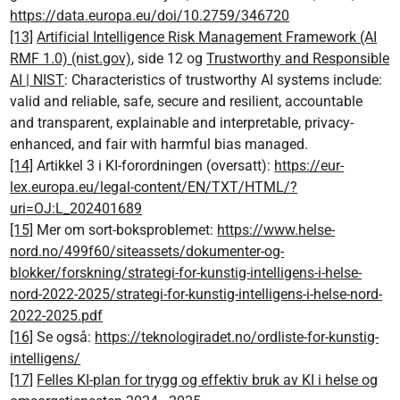
https://data.europa.eu/doi/10.2759/346720
[13]
Artificial Intelligence Risk Management Framework (AI
RMF 1.0) (nist.gov)
, side 12 og
Trustworthy and Responsible
AI | NIST
: Characteristics of trustworthy AI systems include:
valid and reliable, safe, secure and resilient, accountable
and transparent, explainable and interpretable, privacy-
enhanced, and fair with harmful bias managed.
[14]
Artikkel 3 i KI-forordningen (oversatt):
https://eur-
lex.europa.eu/legal-content/EN/TXT/HTML/?
uri=OJ:L_202401689
[15]
Mer om sort-boksproblemet:
https://www.helse-
nord.no/499f60/siteassets/dokumenter-og-
blokker/forskning/strategi-for-kunstig-intelligens-i-helse-
nord-2022-2025/strategi-for-kunstig-intelligens-i-helse-nord-
2022-2025.pdf
[16]
Se også:
https://teknologiradet.no/ordliste-for-kunstig-
intelligens/
[17]
Felles KI-plan for trygg og effektiv bruk av KI i helse og