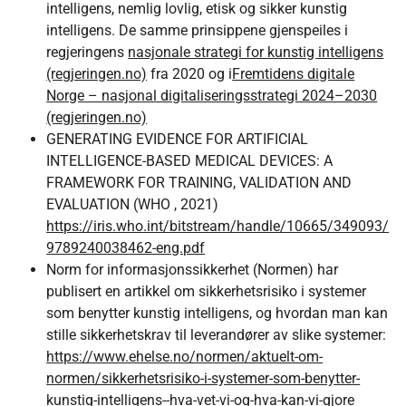
intelligens, nemlig lovlig, etisk og sikker kunstig
intelligens. De samme prinsippene gjenspeiles i
regjeringens
nasjonale strategi for kunstig intelligens
(regjeringen.no)
fra 2020 og i
Fremtidens digitale
Norge – nasjonal digitaliseringsstrategi 2024–2030
(regjeringen.no)
GENERATING EVIDENCE FOR ARTIFICIAL
INTELLIGENCE-BASED MEDICAL DEVICES: A
FRAMEWORK FOR TRAINING, VALIDATION AND
EVALUATION (WHO , 2021)
https://iris.who.int/bitstream/handle/10665/349093/
9789240038462-eng.pdf
Norm for informasjonssikkerhet (Normen) har
publisert en artikkel om sikkerhetsrisiko i systemer
som benytter kunstig intelligens, og hvordan man kan
stille sikkerhetskrav til leverandører av slike systemer:
https://www.ehelse.no/normen/aktuelt-om-
normen/sikkerhetsrisiko-i-systemer-som-benytter-
kunstig-intelligens--hva-vet-vi-og-hva-kan-vi-gjore