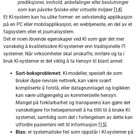
prediksjoner, innhold, anbefalinger eller beslutninger
som kan påvirke fysiske eller virtuelle miljøer
[14]
.
Et KI-system kan ha ulike former: en selvstendig applikasjon
på en PC eller mobilapplikasjon, en webtjeneste, en del av et
fagsystem eller et journalsystem.
Det er noen iboende egenskaper ved KI som gjør det mer
vanskelig å kvalitetssikre KI-systemer enn tradisjonelle IT-
systemer. Når virksomheter skal anskaffe, innføre og ta i
bruk KI-systemer er det viktig å ta hensyn til blant annet:
Sort-boksproblemet:
KI-modeller, spesielt de som
bruker dype nevrale nettverk, kan være svært
kompliserte å forstå, eller datagrunnlaget og logikken
kan være utilgjengelig av kommersielle hensyn.
Mangel på forklarbarhet og transparens kan gjøre det
vanskeligere for helsepersonell å ha tillit til å bruke KI-
systemet, samtidig som det i forlengelsen av dette kan
utfordre pasienters rett til informasjon
[15]
.
Bias:
er systematiske feil som oppstår i KI-systemer på