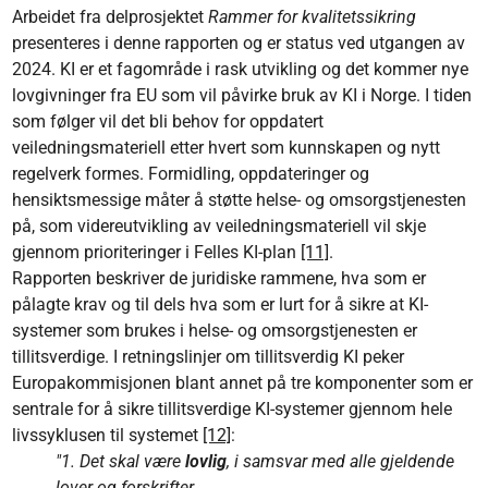
Arbeidet fra delprosjektet
Rammer for kvalitetssikring
presenteres i denne rapporten og er status ved utgangen av
2024. KI er et fagområde i rask utvikling og det kommer nye
lovgivninger fra EU som vil påvirke bruk av KI i Norge. I tiden
som følger vil det bli behov for oppdatert
veiledningsmateriell etter hvert som kunnskapen og nytt
regelverk formes. Formidling, oppdateringer og
hensiktsmessige måter å støtte helse- og omsorgstjenesten
på, som videreutvikling av veiledningsmateriell vil skje
gjennom prioriteringer i Felles KI-plan
[11]
.
Rapporten beskriver de juridiske rammene, hva som er
pålagte krav og til dels hva som er lurt for å sikre at KI-
systemer som brukes i helse- og omsorgstjenesten er
tillitsverdige. I retningslinjer om tillitsverdig KI peker
Europakommisjonen blant annet på tre komponenter som er
sentrale for å sikre tillitsverdige KI-systemer gjennom hele
livssyklusen til systemet
[12]
:
"1. Det skal være
lovlig
, i samsvar med alle gjeldende
lover og forskrifter.