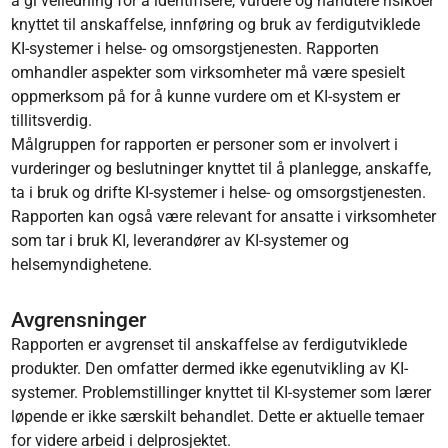
å gi veiledning for å identifisere, vurdere og håndtere risikoer
knyttet til anskaffelse, innføring og bruk av ferdigutviklede
KI-systemer i helse- og omsorgstjenesten. Rapporten
omhandler aspekter som virksomheter må være spesielt
oppmerksom på for å kunne vurdere om et KI-system er
tillitsverdig.
Målgruppen for rapporten er personer som er involvert i
vurderinger og beslutninger knyttet til å planlegge, anskaffe,
ta i bruk og drifte KI-systemer i helse- og omsorgstjenesten.
Rapporten kan også være relevant for ansatte i virksomheter
som tar i bruk KI, leverandører av KI-systemer og
helsemyndighetene.
Avgrensninger
Rapporten er avgrenset til anskaffelse av ferdigutviklede
produkter. Den omfatter dermed ikke egenutvikling av KI-
systemer. Problemstillinger knyttet til KI-systemer som lærer
løpende er ikke særskilt behandlet. Dette er aktuelle temaer
for videre arbeid i delprosjektet.