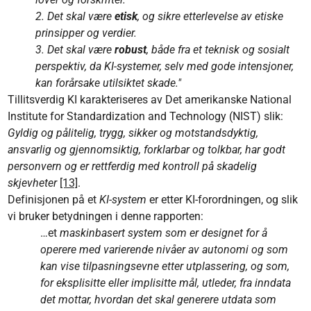
2. Det skal være
etisk
, og sikre etterlevelse av etiske
prinsipper og verdier.
3. Det skal være
robust
, både fra et teknisk og sosialt
perspektiv, da KI-systemer, selv med gode intensjoner,
kan forårsake utilsiktet skade."
Tillitsverdig KI karakteriseres av Det amerikanske National
Institute for Standardization and Technology (NIST) slik:
Gyldig og pålitelig, trygg, sikker og motstandsdyktig,
ansvarlig og gjennomsiktig, forklarbar og tolkbar, har godt
personvern og er rettferdig med kontroll på skadelig
skjevheter
[13]
.
Definisjonen på et
KI-system
er etter KI-forordningen, og slik
vi bruker betydningen i denne rapporten:
…et
maskinbasert system som er designet for å
operere med varierende nivåer av autonomi og som
kan vise tilpasningsevne etter utplassering, og som,
for eksplisitte eller implisitte mål, utleder, fra inndata
det mottar, hvordan det skal generere utdata som