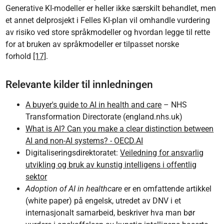
Generative KI-modeller er heller ikke særskilt behandlet, men
et annet delprosjekt i Felles KI-plan vil omhandle vurdering
av risiko ved store språkmodeller og hvordan legge til rette
for at bruken av språkmodeller er tilpasset norske
forhold
[17]
.
Relevante kilder til innledningen
A buyer's guide to AI in health and care
– NHS
Transformation Directorate (england.nhs.uk)
What is AI? Can you make a clear distinction between
AI and non-AI systems? - OECD.AI
Digitaliseringsdirektoratet:
Veiledning for ansvarlig
utvikling og bruk av kunstig intelligens i offentlig
sektor
Adoption of AI in healthcare
er en omfattende artikkel
(white paper) på engelsk, utredet av DNV i et
internasjonalt samarbeid, beskriver hva man bør