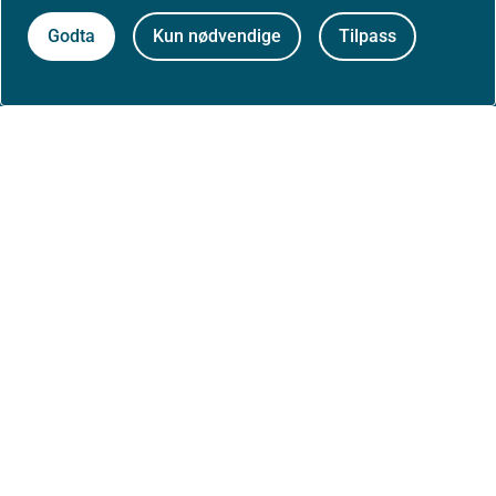
Godta
Kun nødvendige
Tilpass
Kontakt oss
Postadresse:
Helsedirektoratet
Postboks 220, Skøyen
0213 Oslo
Aktuelt
Nyheter