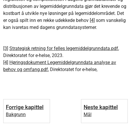
distribusjonen av legemiddelgrunndata gjør det krevende og
kostbart å utvikle nye løsninger på legemiddelområdet. Det
er også spilt inn en rekke udekkede behov
[4]
som vanskelig
kan ivaretas med dagens grunndatasystemer.
[3]
Strategisk retning for felles legemiddelgrunndata.pdf
,
Direktoratet for e-helse, 2023.
[4]
Høringsdokument Legemiddelgrunndata analyse av
behov og omfang.pdf
, Direktoratet for e-helse,
Forrige kapittel
Neste kapittel
Bakgrunn
Mål