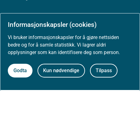
Høringer
Informasjonskapsler (cookies)
Presse
Vi bruker informasjonskapsler for å gjøre nettsiden
bedre og for å samle statistikk. Vi lagrer aldri
opplysninger som kan identifisere deg som person.
Om nettstedet
Godta
Kun nødvendige
Tilpass
Personvernerklæring
Tilgjengelighetserklæring (uustatus.no)
Besøksstatistikk og informasjonskapsler
Nyhetsvarsel og abonnement