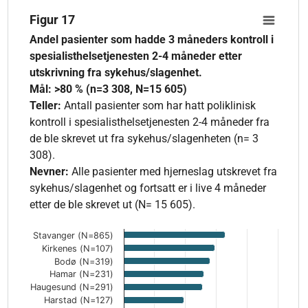
Figur 17
Figur 17
Bar chart with 46 bars.
Andel pasienter som hadde 3 måneders kontroll i
Andel pasienter som hadde 3 måneders kontroll i spesialisthels
spesialisthelsetjenesten 2-4 måneder etter
The chart has 1 X axis displaying categories.
utskrivning fra sykehus/slagenhet.
The chart has 1 Y axis displaying values. Data ranges from 0 
Mål: >80 % (n=3 308, N=15 605)
Teller:
Antall pasienter som har hatt poliklinisk
kontroll i spesialisthelsetjenesten 2-4 måneder fra
de ble skrevet ut fra sykehus/slagenheten (n= 3
308).
Nevner:
Alle pasienter med hjerneslag utskrevet fra
sykehus/slagenhet og fortsatt er i live 4 måneder
etter de ble skrevet ut (N= 15 605).
Stavanger (N=865)
Kirkenes (N=107)
Bodø (N=319)
Hamar (N=231)
Haugesund (N=291)
Harstad (N=127)