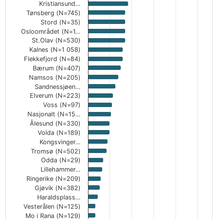
Kristiansund…
Tønsberg (N=745)
Stord (N=35)
Osloområdet (N=1…
St.Olav (N=530)
Kalnes (N=1 058)
Flekkefjord (N=84)
Bærum (N=407)
Namsos (N=205)
Sandnessjøen…
Elverum (N=223)
Voss (N=97)
Nasjonalt (N=15…
Ålesund (N=330)
Volda (N=189)
Kongsvinger…
Tromsø (N=502)
Odda (N=29)
Lillehammer…
Ringerike (N=209)
Gjøvik (N=382)
Haraldsplass…
Vesterålen (N=125)
Mo i Rana (N=129)