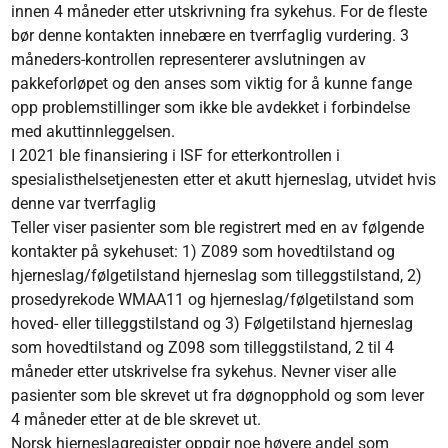
innen 4 måneder etter utskrivning fra sykehus. For de fleste
bør denne kontakten innebære en tverrfaglig vurdering. 3
måneders-kontrollen representerer avslutningen av
pakkeforløpet og den anses som viktig for å kunne fange
opp problemstillinger som ikke ble avdekket i forbindelse
med akuttinnleggelsen.
I 2021 ble finansiering i ISF for etterkontrollen i
spesialisthelsetjenesten etter et akutt hjerneslag, utvidet hvis
denne var tverrfaglig
Teller viser pasienter som ble registrert med en av følgende
kontakter på sykehuset: 1) Z089 som hovedtilstand og
hjerneslag/følgetilstand hjerneslag som tilleggstilstand, 2)
prosedyrekode WMAA11 og hjerneslag/følgetilstand som
hoved- eller tilleggstilstand og 3) Følgetilstand hjerneslag
som hovedtilstand og Z098 som tilleggstilstand, 2 til 4
måneder etter utskrivelse fra sykehus. Nevner viser alle
pasienter som ble skrevet ut fra døgnopphold og som lever
4 måneder etter at de ble skrevet ut.
Norsk hjerneslagregister oppgir noe høyere andel som