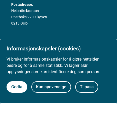
Postadresse:
Helsedirektoratet
Postboks 220, Skøyen
0213 Oslo
Informasjonskapsler (cookies)
Aktuelt
Vi bruker informasjonskapsler for å gjøre nettsiden
bedre og for å samle statistikk. Vi lagrer aldri
Nyheter
opplysninger som kan identifisere deg som person.
Godta
Kun nødvendige
Tilpass
Arrangementer
Høringer