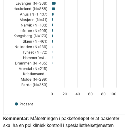
Levanger (N=368)
Haukeland (N=868)
Ahus (N=1 407)
Mosjøen (N=41)
Narvik (N=103)
Lofoten (N=109)
Kongsberg (N=170)
Skien (N=461)
Notodden (N=136)
Tynset (N=72)
Hammerfest…
Drammen (N=465)
Arendal (N=215)
Kristiansand…
Molde (N=299)
Førde (N=359)
0
20
40
60
80
100
Prosent
End of interactive chart.
Kommentar:
Målsetningen i pakkeforløpet er at pasienter
skal ha en poliklinisk kontroll i spesialisthelsetjenesten