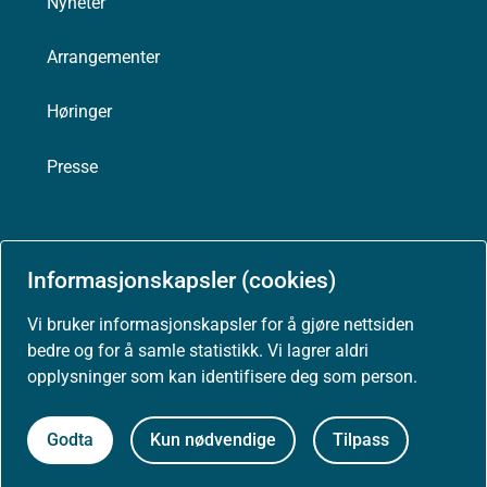
Nyheter
Arrangementer
Høringer
Presse
Informasjonskapsler (cookies)
Om nettstedet
Vi bruker informasjonskapsler for å gjøre nettsiden
Personvernerklæring
bedre og for å samle statistikk. Vi lagrer aldri
opplysninger som kan identifisere deg som person.
Tilgjengelighetserklæring (uustatus.no)
Godta
Kun nødvendige
Tilpass
Besøksstatistikk og informasjonskapsler