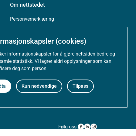
Om nettstedet
Personvernerklæring
Tilgjengelighetserklæring (uustatus.no)
ormasjonskapsler (cookies)
Besøksstatistikk og informasjonskapsler
uker informasjonskapsler for å gjøre nettsiden bedre og
samle statistikk. Vi lagrer aldri opplysninger som kan
Nyhetsvarsel og abonnement
ifisere deg som person.
Åpne data (API)
dta
Kun nødvendige
Tilpass
Følg oss: