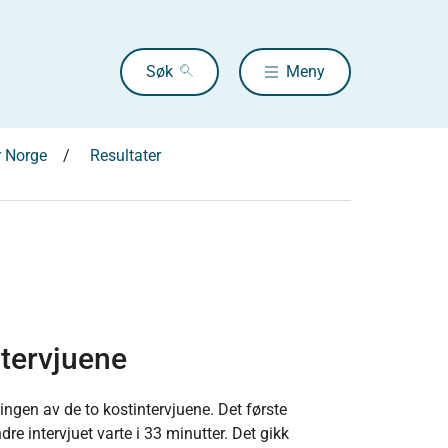
Søk
Meny
r Norge
Resultater
ntervjuene
ngen av de to kostintervjuene. Det første
re intervjuet varte i 33 minutter. Det gikk