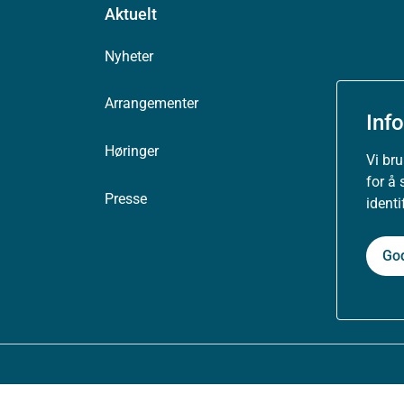
Aktuelt
Nyheter
Arrangementer
Inf
Høringer
Vi br
for å 
Presse
ident
Go