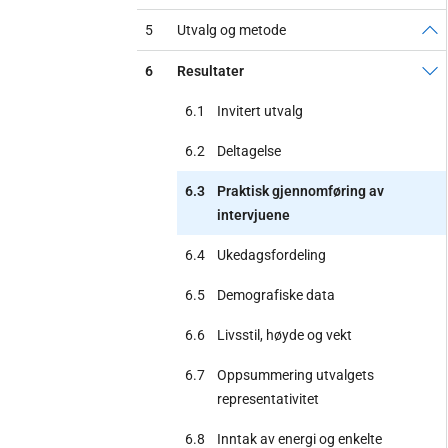
5
Utvalg og metode
6
Resultater
6.1
Invitert utvalg
6.2
Deltagelse
6.3
Praktisk gjennomføring av
intervjuene
6.4
Ukedagsfordeling
6.5
Demografiske data
6.6
Livsstil, høyde og vekt
6.7
Oppsummering utvalgets
representativitet
6.8
Inntak av energi og enkelte