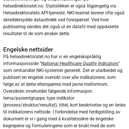
helsedirektoratet.no. Statistikken er også tilgjengelig via
Helsedirektoratets API-tjeneste. NKI-teamet leverer ofte også
skreddersydde datauttrekk ved forespørsel. Ved hver
publisering sendes det også ut en datafil med oppdaterte
resultater til de som ønsker dette.
Engelske nettsider
På helsedirektoratet.no har vi en engelskspråklig
informasjonsside "
National Healthcare Quality Indicators
"
som omhandler NKI-systemet generelt. Det er utarbeidet og
publisert en engelsk oversikt over alle indikatorene, som
følge av at dette etterspørres med jevne mellomrom.
Oversikten inneholder følgende informasjon:
tema/pasientgruppe, type indikator
(prosess/struktur/resultat), tittel, kort beskrivelse og en lenke
til indikatorens nettside. I forbindelse med ferdigstilling av
dokument er vi i gang med å kvalitetssikre de engelske
begrepene og formuleringene som er brukt med de som