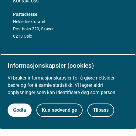
Kontakt oss
Postadresse:
Helsedirektoratet
Postboks 220, Skøyen
0213 Oslo
Informasjonskapsler (cookies)
Aktuelt
Vi bruker informasjonskapsler for å gjøre nettsiden
bedre og for å samle statistikk. Vi lagrer aldri
Nyheter
opplysninger som kan identifisere deg som person.
Godta
Kun nødvendige
Tilpass
Arrangementer
Høringer