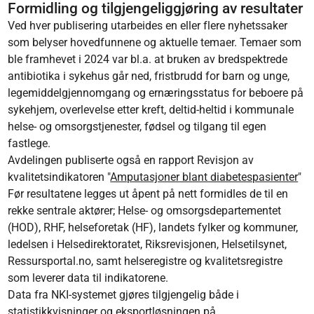
Formidling og tilgjengeliggjøring av resultater
Ved hver publisering utarbeides en eller flere nyhetssaker
som belyser hovedfunnene og aktuelle temaer. Temaer som
ble framhevet i 2024 var bl.a. at bruken av bredspektrede
antibiotika i sykehus går ned, fristbrudd for barn og unge,
legemiddelgjennomgang og ernæringsstatus for beboere på
sykehjem, overlevelse etter kreft, deltid-heltid i kommunale
helse- og omsorgstjenester, fødsel og tilgang til egen
fastlege.
Avdelingen publiserte også en rapport Revisjon av
kvalitetsindikatoren "
Amputasjoner blant diabetespasienter
"
Før resultatene legges ut åpent på nett formidles de til en
rekke sentrale aktører; Helse- og omsorgsdepartementet
(HOD), RHF, helseforetak (HF), landets fylker og kommuner,
ledelsen i Helsedirektoratet, Riksrevisjonen, Helsetilsynet,
Ressursportal.no, samt helseregistre og kvalitetsregistre
som leverer data til indikatorene.
Data fra NKI-systemet gjøres tilgjengelig både i
statistikkvisninger og eksportløsningen på