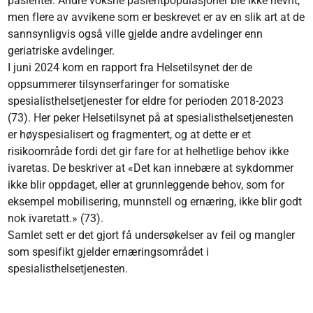
pasienter. Andre voksne pasientpopulasjoner ble ikke nevnt,
men flere av avvikene som er beskrevet er av en slik art at de
sannsynligvis også ville gjelde andre avdelinger enn
geriatriske avdelinger.
I juni 2024 kom en rapport fra Helsetilsynet der de
oppsummerer tilsynserfaringer for somatiske
spesialisthelsetjenester for eldre for perioden 2018-2023
(73). Her peker Helsetilsynet på at spesialisthelsetjenesten
er høyspesialisert og fragmentert, og at dette er et
risikoområde fordi det gir fare for at helhetlige behov ikke
ivaretas. De beskriver at «Det kan innebære at sykdommer
ikke blir oppdaget, eller at grunnleggende behov, som for
eksempel mobilisering, munnstell og ernæring, ikke blir godt
nok ivaretatt.» (73).
Samlet sett er det gjort få undersøkelser av feil og mangler
som spesifikt gjelder ernæringsområdet i
spesialisthelsetjenesten.