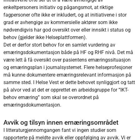
enkeltpersoners initiativ og pågangsmot, at riktige
fagpersoner ofte ikke er inkludert, og at initiativene i stor
grad er avhengige av kommersielle aktører som ikke
nødvendigvis har god oversikt over eller innsikt i status og
behov (gjelder ikke Helseplattformen).
Det er derfor stort behov for en samlet vurdering av
ernæringsdokumentasjon både på HF og RHF nivå. Det må
være lett å få oversikt over pasientens ernæringssituasjon
og ernæringsplan i journalsystemet. Flere helseprofesjoner
må kunne dokumentere ernæringsrelevant informasjon på
samme sted. I Helse Vest er dette behovet synliggjort og tatt
på alvor ved at det er opprettet en arbeidsgruppe for “IKT-
behov ernæring” som skal se overordnet på
ernæringsdokumentasjon.
Avvik og tilsyn innen ernæringsområdet
I litteraturgjennomgangen fant vi ingen studier som
rapporterte på meldte avvik eller oppfølging av avvik. Vi er