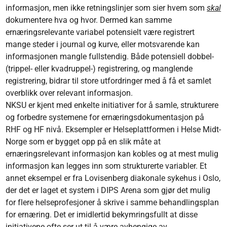
informasjon, men ikke retningslinjer som sier hvem som
skal
dokumentere hva og hvor. Dermed kan samme
ernæringsrelevante variabel potensielt være registrert
mange steder i journal og kurve, eller motsvarende kan
informasjonen mangle fullstendig. Både potensiell dobbel-
(trippel- eller kvadruppel-) registrering, og manglende
registrering, bidrar til store utfordringer med å få et samlet
overblikk over relevant informasjon.
NKSU er kjent med enkelte initiativer for å samle, strukturere
og forbedre systemene for ernæringsdokumentasjon på
RHF og HF nivå. Eksempler er Helseplattformen i Helse Midt-
Norge som er bygget opp på en slik måte at
ernæringsrelevant informasjon kan kobles og at mest mulig
informasjon kan legges inn som strukturerte variabler. Et
annet eksempel er fra Lovisenberg diakonale sykehus i Oslo,
der det er laget et system i DIPS Arena som gjør det mulig
for flere helseprofesjoner å skrive i samme behandlingsplan
for ernæring. Det er imidlertid bekymringsfullt at disse
initiativene ofte ser ut til å være avhengige av