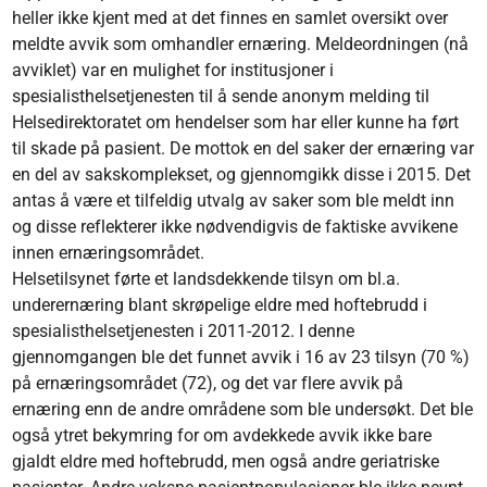
heller ikke kjent med at det finnes en samlet oversikt over
meldte avvik som omhandler ernæring. Meldeordningen (nå
avviklet) var en mulighet for institusjoner i
spesialisthelsetjenesten til å sende anonym melding til
Helsedirektoratet om hendelser som har eller kunne ha ført
til skade på pasient. De mottok en del saker der ernæring var
en del av sakskomplekset, og gjennomgikk disse i 2015. Det
antas å være et tilfeldig utvalg av saker som ble meldt inn
og disse reflekterer ikke nødvendigvis de faktiske avvikene
innen ernæringsområdet.
Helsetilsynet førte et landsdekkende tilsyn om bl.a.
underernæring blant skrøpelige eldre med hoftebrudd i
spesialisthelsetjenesten i 2011-2012. I denne
gjennomgangen ble det funnet avvik i 16 av 23 tilsyn (70 %)
på ernæringsområdet (72), og det var flere avvik på
ernæring enn de andre områdene som ble undersøkt. Det ble
også ytret bekymring for om avdekkede avvik ikke bare
gjaldt eldre med hoftebrudd, men også andre geriatriske