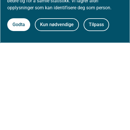
bedre og for å samle statistikk. Vi lagrer aldri
opplysninger som kan identifisere deg som person.
Om nettstedet
Godta
Kun nødvendige
Tilpass
Personvernerklæring
Tilgjengelighetserklæring (uustatus.no)
Besøksstatistikk og informasjonskapsler
Nyhetsvarsel og abonnement
Åpne data (API)
Følg oss: