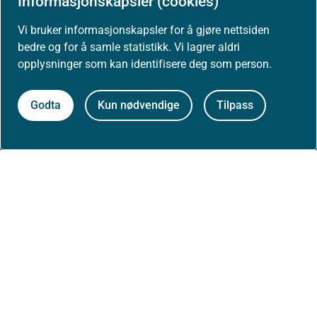
Informasjonskapsler (cookies)
Om nettstedet
Vi bruker informasjonskapsler for å gjøre nettsiden
bedre og for å samle statistikk. Vi lagrer aldri
Personvernerklæring
opplysninger som kan identifisere deg som person.
Tilgjengelighetserklæring (uustatus.no)
Godta
Kun nødvendige
Tilpass
Besøksstatistikk og informasjonskapsler
Nyhetsvarsel og abonnement
Åpne data (API)
Følg oss: