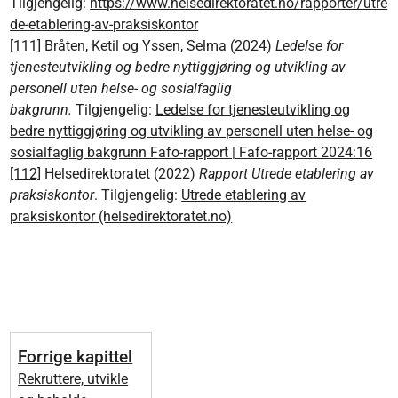
Tilgjengelig:
https://www.helsedirektoratet.no/rapporter/utre
de-etablering-av-praksiskontor
[111]
Bråten, Ketil og Yssen, Selma (2024)
Ledelse for
tjenesteutvikling og bedre nyttiggjøring og utvikling av
personell uten helse- og sosialfaglig
bakgrunn.
Tilgjengelig:
Ledelse for tjenesteutvikling og
bedre nyttiggjøring og utvikling av personell uten helse- og
sosialfaglig bakgrunn Fafo-rapport | Fafo-rapport 2024:16
[112]
Helsedirektoratet (2022)
Rapport Utrede etablering av
praksiskontor
. Tilgjengelig:
Utrede etablering av
praksiskontor (helsedirektoratet.no)
Forrige kapittel
Rekruttere, utvikle