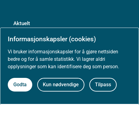
Aktuelt
Informasjonskapsler (cookies)
Nyheter
Vi bruker informasjonskapsler for å gjøre nettsiden
bedre og for å samle statistikk. Vi lagrer aldri
Arrangementer
opplysninger som kan identifisere deg som person.
Høringer
Godta
Kun nødvendige
Tilpass
Presse
Om nettstedet