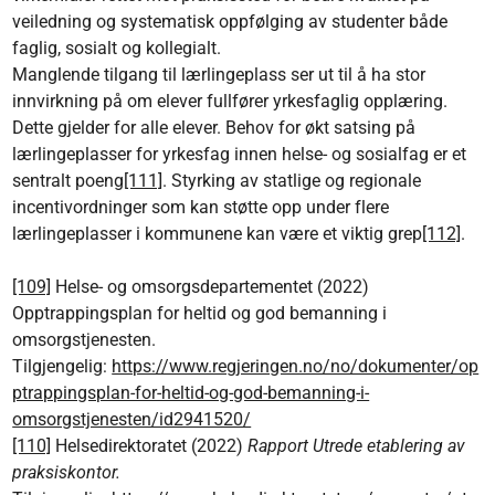
veiledning og systematisk oppfølging av studenter både
faglig, sosialt og kollegialt.
Manglende tilgang til lærlingeplass ser ut til å ha stor
innvirkning på om elever fullfører yrkesfaglig opplæring.
Dette gjelder for alle elever. Behov for økt satsing på
lærlingeplasser for yrkesfag innen helse- og sosialfag er et
sentralt poeng
[111]
. Styrking av statlige og regionale
incentivordninger som kan støtte opp under flere
lærlingeplasser i kommunene kan være et viktig grep
[112]
.
[109]
Helse- og omsorgsdepartementet (2022)
Opptrappingsplan for heltid og god bemanning i
omsorgstjenesten.
Tilgjengelig:
https://www.regjeringen.no/no/dokumenter/op
ptrappingsplan-for-heltid-og-god-bemanning-i-
omsorgstjenesten/id2941520/
[110]
Helsedirektoratet (2022)
Rapport Utrede etablering av
praksiskontor.