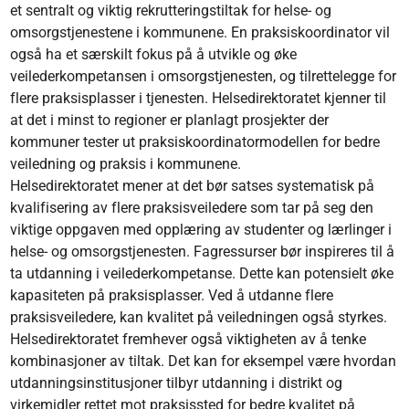
et sentralt og viktig rekrutteringstiltak for helse- og
omsorgstjenestene i kommunene. En praksiskoordinator vil
også ha et særskilt fokus på å utvikle og øke
veilederkompetansen i omsorgstjenesten, og tilrettelegge for
flere praksisplasser i tjenesten. Helsedirektoratet kjenner til
at det i minst to regioner er planlagt prosjekter der
kommuner tester ut praksiskoordinatormodellen for bedre
veiledning og praksis i kommunene.
Helsedirektoratet mener at det bør satses systematisk på
kvalifisering av flere praksisveiledere som tar på seg den
viktige oppgaven med opplæring av studenter og lærlinger i
helse- og omsorgstjenesten. Fagressurser bør inspireres til å
ta utdanning i veilederkompetanse. Dette kan potensielt øke
kapasiteten på praksisplasser. Ved å utdanne flere
praksisveiledere, kan kvalitet på veiledningen også styrkes.
Helsedirektoratet fremhever også viktigheten av å tenke
kombinasjoner av tiltak. Det kan for eksempel være hvordan
utdanningsinstitusjoner tilbyr utdanning i distrikt og
virkemidler rettet mot praksissted for bedre kvalitet på