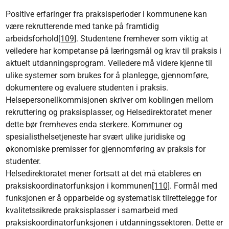
Positive erfaringer fra praksisperioder i kommunene kan
være rekrutterende med tanke på framtidig
arbeidsforhold
[109]
. Studentene fremhever som viktig at
veiledere har kompetanse på læringsmål og krav til praksis i
aktuelt utdanningsprogram. Veiledere må videre kjenne til
ulike systemer som brukes for å planlegge, gjennomføre,
dokumentere og evaluere studenten i praksis.
Helsepersonellkommisjonen skriver om koblingen mellom
rekruttering og praksisplasser, og Helsedirektoratet mener
dette bør fremheves enda sterkere. Kommuner og
spesialisthelsetjeneste har svært ulike juridiske og
økonomiske premisser for gjennomføring av praksis for
studenter.
Helsedirektoratet mener fortsatt at det må etableres en
praksiskoordinatorfunksjon i kommunen
[110]
. Formål med
funksjonen er å opparbeide og systematisk tilrettelegge for
kvalitetssikrede praksisplasser i samarbeid med
praksiskoordinatorfunksjonen i utdanningssektoren. Dette er