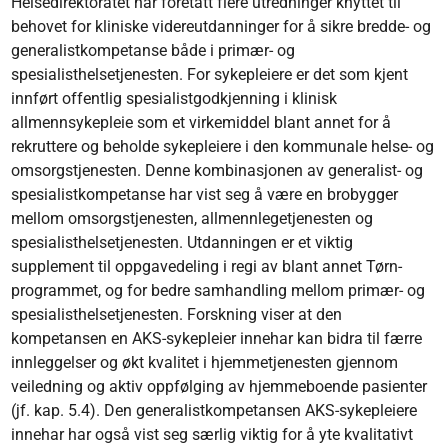
Helsedirektoratet har foretatt flere utredninger knyttet til
behovet for kliniske videreutdanninger for å sikre bredde- og
generalistkompetanse både i primær- og
spesialisthelsetjenesten. For sykepleiere er det som kjent
innført offentlig spesialistgodkjenning i klinisk
allmennsykepleie som et virkemiddel blant annet for å
rekruttere og beholde sykepleiere i den kommunale helse- og
omsorgstjenesten. Denne kombinasjonen av generalist- og
spesialistkompetanse har vist seg å være en brobygger
mellom omsorgstjenesten, allmennlegetjenesten og
spesialisthelsetjenesten. Utdanningen er et viktig
supplement til oppgavedeling i regi av blant annet Tørn-
programmet, og for bedre samhandling mellom primær- og
spesialisthelsetjenesten. Forskning viser at den
kompetansen en AKS-sykepleier innehar kan bidra til færre
innleggelser og økt kvalitet i hjemmetjenesten gjennom
veiledning og aktiv oppfølging av hjemmeboende pasienter
(jf. kap. 5.4). Den generalistkompetansen AKS-sykepleiere
innehar har også vist seg særlig viktig for å yte kvalitativt