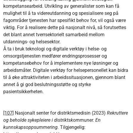
kompetansearbeid. Utvikling av generalister som kan få
mulighet til å ta videreutdanning og spesialisere seg på
fagområder tjenesten har spesifikt behov for, vil også være
viktig. For å realisere dette på nasjonalt nivå, så forutsettes
det blant annet tverrsektorielt samarbeid mellom
utdannings- og helsesektor.
Å ta i bruk teknologi og digitale verktøy i helse- og
omsorgstjenesten medfører endringsprosesser og
kompetansebehov for å implementere nye løsninger og
arbeidsmåter. Digitale verktøy for helsepersonellet kan bidra
til å øke attraktiviteten i arbeidssituasjonen, gjennom blant
annet å gi god beslutningsstøtte og styrke
pasientsikkerheten.
[107]
Nasjonalt senter for distriktsmedisin (2023)
Rekruttere
og beholde sykepleiere i distriktskommuner. En
kunnskapsoppsummering.
Tilgjengelig: