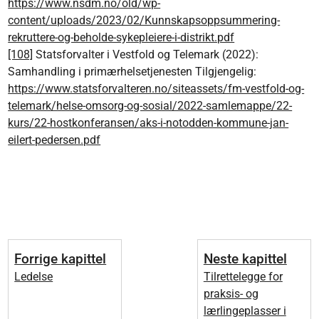
https://www.nsdm.no/old/wp-
content/uploads/2023/02/Kunnskapsoppsummering-
rekruttere-og-beholde-sykepleiere-i-distrikt.pdf
[108]
Statsforvalter i Vestfold og Telemark (2022):
Samhandling i primærhelsetjenesten Tilgjengelig:
https://www.statsforvalteren.no/siteassets/fm-vestfold-og-
telemark/helse-omsorg-og-sosial/2022-samlemappe/22-
kurs/22-hostkonferansen/aks-i-notodden-kommune-jan-
eilert-pedersen.pdf
Forrige kapittel
Neste kapittel
Ledelse
Tilrettelegge for
praksis- og
lærlingeplasser i