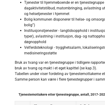
Tjenester til hjemmeboende er en tjenestegruppe m
dagaktivitetstilbud, matombringing, avlastning u
og helsetjenester i hjemmet
Bolig kommunen disponerer til helse- og omsorgs
bolig”)
Institusjonstjenester - langtidsopphold i institusj
typer), avlastning i institusjon, dag- og nattopph
døgnopphold
Velferdsteknologi - trygghetsalarm, lokaliseringste
medisineringsstøtte
Bruk av tvang var en tjenestegruppe i tidligere rapporte
bruk av tvang og makt i et eget kapittel (se kap.3).
Tabellen under viser fordeling av tjenestemottakerne ett
Samme person kan være i flere tjenestegrupper i sam
Tjenestemottakere etter tjenestegruppe, antall, 2017-20