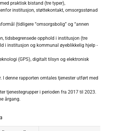
ed praktisk bistand (tre typer),
tenfor institusjon, støttekontakt, omsorgsstønad
formål (tidligere “omsorgsbolig” og “annen
on, tidsbegrensede opphold i institusjon (tre
old i institusjon og kommunal øyeblikkelig hjelp -
knologi (GPS), digitalt tilsyn og elektronisk
r. I denne rapporten omtales tjenester utført med
er tjenestegrupper i perioden fra 2017 til 2023.
me årgang.
23