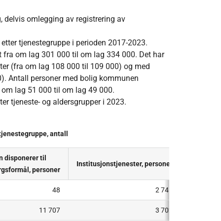
delvis omlegging av registrering av
re etter tjenestegruppe i perioden 2017-2023.
 fra om lag 301 000 til om lag 334 000. Det har
ster (fra om lag 108 000 til 109 000) og med
00). Antall personer med bolig kommunen
a om lag 51 000 til om lag 49 000.
ter tjeneste- og aldersgrupper i 2023.
tjenestegruppe, antall
disponerer til
Institusjonstjenester, personer
Velferdst
rgsformål, personer
48
2 745
11 707
3 702