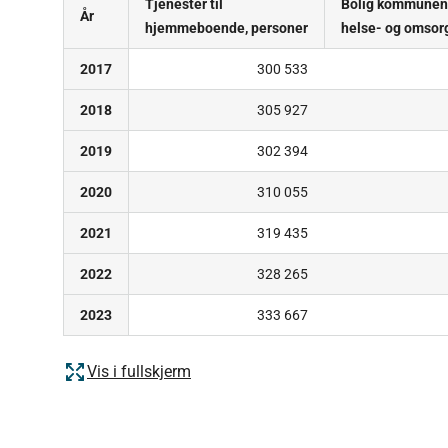
Tjenester til
Bolig kommunen 
År
hjemmeboende, personer
helse- og omsor
2017
300 533
2018
305 927
2019
302 394
2020
310 055
2021
319 435
2022
328 265
2023
333 667
Vis i fullskjerm