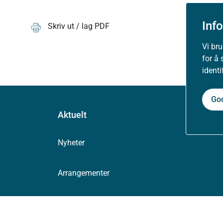
Inf
Skriv ut / lag PDF
Vi br
for å 
ident
Go
Aktuelt
Nyheter
Arrangementer
Høringer