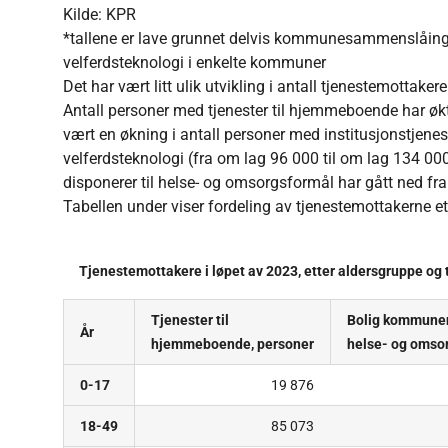
Kilde: KPR
*tallene er lave grunnet delvis kommunesammenslåing, 
velferdsteknologi i enkelte kommuner
Det har vært litt ulik utvikling i antall tjenestemottake
Antall personer med tjenester til hjemmeboende har økt
vært en økning i antall personer med institusjonstjene
velferdsteknologi (fra om lag 96 000 til om lag 134 0
disponerer til helse- og omsorgsformål har gått ned fr
Tabellen under viser fordeling av tjenestemottakerne et
Tjenestemottakere i løpet av 2023, etter aldersgruppe og 
Tjenester til
Bolig kommunen 
År
hjemmeboende, personer
helse- og omso
0-17
19 876
18-49
85 073