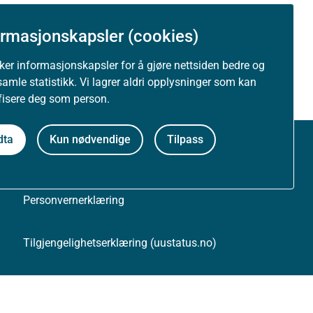
ormasjonskapsler (cookies)
uker informasjonskapsler for å gjøre nettsiden bedre og
samle statistikk. Vi lagrer aldri opplysninger som kan
ifisere deg som person.
dta
Kun nødvendige
Tilpass
Om nettstedet
Personvernerklæring
Tilgjengelighetserklæring (uustatus.no)
Besøksstatistikk og informasjonskapsler