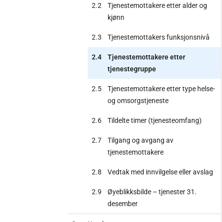
2.2
Tjenestemottakere etter alder og
kjønn
2.3
Tjenestemottakers funksjonsnivå
2.4
Tjenestemottakere etter
tjenestegruppe
2.5
Tjenestemottakere etter type helse-
og omsorgstjeneste
2.6
Tildelte timer (tjenesteomfang)
2.7
Tilgang og avgang av
tjenestemottakere
2.8
Vedtak med innvilgelse eller avslag
2.9
Øyeblikksbilde – tjenester 31.
desember