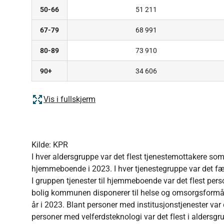
50-66
51 211
67-79
68 991
80-89
73 910
90+
34 606
Vis i fullskjerm
Kilde: KPR
I hver aldersgruppe var det flest tjenestemottakere som 
hjemmeboende i 2023. I hver tjenestegruppe var det færr
I gruppen tjenester til hjemmeboende var det flest perso
bolig kommunen disponerer til helse og omsorgsformål v
år i 2023. Blant personer med institusjonstjenester var d
personer med velferdsteknologi var det flest i aldersgru